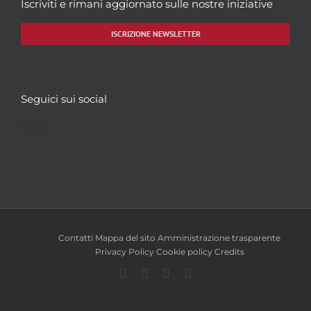
Iscriviti e rimani aggiornato sulle nostre iniziative
ISCRIZIONE NEWSLETTER
Seguici sui social
Facebook
Twitter
YouTube
Instagram
Contatti
Mappa del sito
Amministrazione trasparente
Privacy Policy
Cookie policy
Credits
Facebook
Twitter
YouTube
Instagram