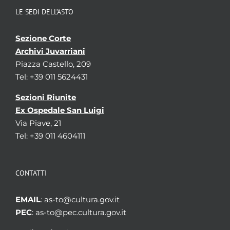
LE SEDI DELL’ASTO
Sezione Corte
Archivi Juvarriani
Piazza Castello, 209
Tel: +39 011 5624431
Sezioni Riunite
Ex Ospedale San Luigi
Via Piave, 21
Tel: +39 011 4604111
CONTATTI
EMAIL
: as-to@cultura.gov.it
PEC
: as-to@pec.cultura.gov.it