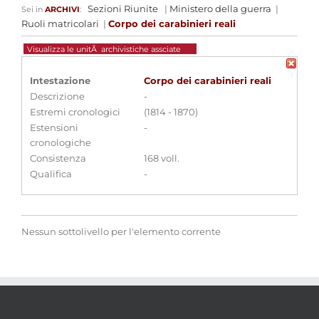
Sezioni Riunite
|
Ministero della guerra
|
Sei in
ARCHIVI
:
Ruoli matricolari
|
Corpo dei carabinieri reali
Visualizza le unitÃ archivistiche assciate
Intestazione
Corpo dei carabinieri reali
Descrizione
-
Estremi cronologici
(1814 - 1870)
Estensioni
-
cronologiche
Consistenza
168 voll.
Qualifica
-
Nessun sottolivello per l'elemento corrente