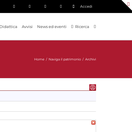
Accedi
Didattica
Avvisi
News ed eventi
Ricerca
Home
/
Naviga il patrimonio
/
Archivi