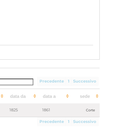
Precedente
1
Successivo
data da
data a
sede
1825
1861
Corte
Precedente
1
Successivo