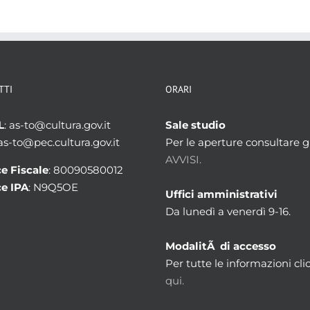
TTI
ORARI
L
: as-to@cultura.gov.it
Sale studio
 as-to@pec.cultura.gov.it
Per le aperture consultare gl
AVVISI.
e Fiscale
: 80090580012
e IPA
: N9Q5OE
Uffici amministrativi
Da lunedì a venerdì 9-16.
ModalitÃ di accesso
Per tutte le informazioni cli
qui.