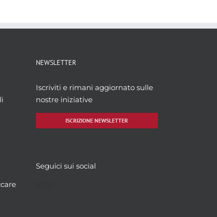
NEWSLETTER
Iscriviti e rimani aggiornato sulle
i
nostre iniziative
ISCRIZIONE NEWSLETTER
Seguici sui social
Facebook
Twitter
YouTube
Instagram
ccare