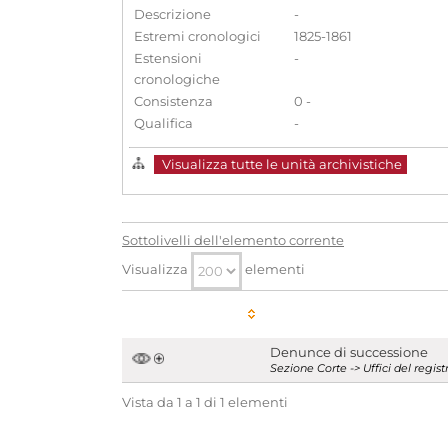
Descrizione
-
Estremi cronologici
1825-1861
Estensioni
-
cronologiche
Consistenza
0 -
Qualifica
-
Visualizza tutte le unità archivistiche
Sottolivelli dell'elemento corrente
Visualizza
elementi
Denunce di successione
Sezione Corte -> Uffici del regi
Vista da 1 a 1 di 1 elementi