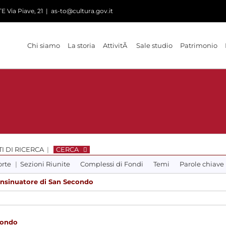
 Via Piave, 21
|
as-to@cultura.gov.it
Chi siamo
La storia
AttivitÃ
Sale studio
Patrimonio
I DI RICERCA
|
CERCA
orte
|
Sezioni Riunite
Complessi di Fondi
Temi
Parole chiave
Insinuatore di San Secondo
condo