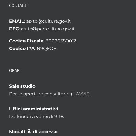
CONTATTI
EMAIL
: as-to@cultura.gov.it
PEC
: as-to@pec.cultura.gov.it
Codice Fiscale
: 80090580012
Codice IPA
: N9Q5OE
ORARI
Sale studio
Per le aperture consultare gli
AVVISI.
Uffici amministrativi
Da lunedì a venerdì 9-16.
ModalitÃ di accesso