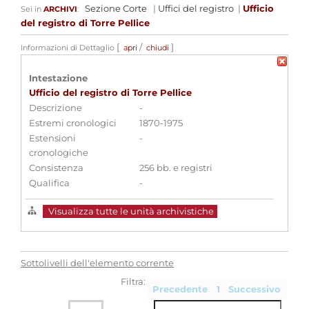
Sezione Corte
|
Uffici del registro
|
Ufficio
Sei in
ARCHIVI
:
del registro di Torre Pellice
[
/
]
Informazioni di Dettaglio
apri
chiudi
Intestazione
Ufficio del registro di Torre Pellice
Descrizione
-
Estremi cronologici
1870-1975
Estensioni
-
cronologiche
Consistenza
256 bb. e registri
Qualifica
-
Visualizza tutte le unità archivistiche
Sottolivelli dell'elemento corrente
Filtra:
Precedente
1
Successivo