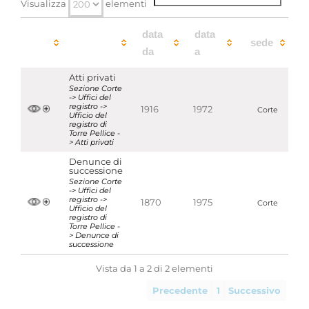
Visualizza
elementi
data
data
sede
da
a
Atti privati
Sezione Corte
-> Uffici del
registro ->
1916
1972
Corte
Ufficio del
registro di
Torre Pellice -
> Atti privati
Denunce di
successione
Sezione Corte
-> Uffici del
registro ->
1870
1975
Corte
Ufficio del
registro di
Torre Pellice -
> Denunce di
successione
Vista da 1 a 2 di 2 elementi
Precedente
1
Successivo