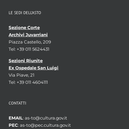
LE SEDI DELL’ASTO
Sezione Corte
Archivi Juvarriani
Piazza Castello, 209
Tel: +39 011 5624431
Sezioni Riunite
Ex Ospedale San Luigi
Via Piave, 21
Tel: +39 011 4604111
CONTATTI
EMAIL
: as-to@cultura.gov.it
PEC
: as-to@pec.cultura.gov.it