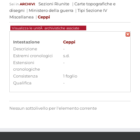
Sezioni Riunite
|
Carte topografiche e
Sei in
ARCHIVI
:
disegni
|
Ministero della guerra
|
Tipi Sezione IV
Miscellanea
|
Ceppi
Visualizza le unitÃ archivistiche assciate
Intestazione
Ceppi
Descrizione
-
Estremi cronologici
s.d.
Estensioni
-
cronologiche
Consistenza
1 foglio
Qualifica
-
Nessun sottolivello per l'elemento corrente