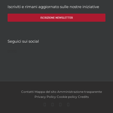
Iscriviti e rimani aggiornato sulle nostre iniziative
ISCRIZIONE NEWSLETTER
Seguici sui social
Facebook
Twitter
YouTube
Instagram
Contatti
Mappa del sito
Amministrazione trasparente
Privacy Policy
Cookie policy
Credits
Facebook
Twitter
YouTube
Instagram