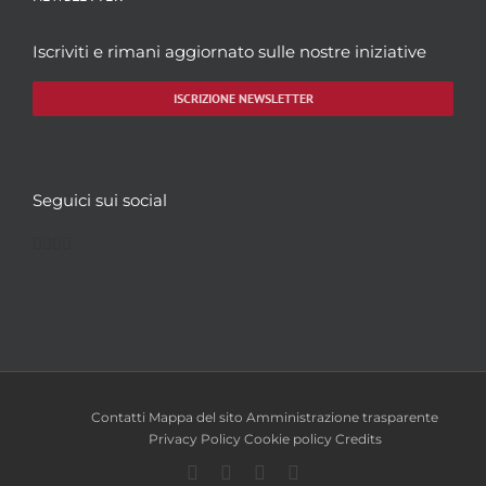
Iscriviti e rimani aggiornato sulle nostre iniziative
ISCRIZIONE NEWSLETTER
Seguici sui social
Facebook
Twitter
YouTube
Instagram
Contatti
Mappa del sito
Amministrazione trasparente
Privacy Policy
Cookie policy
Credits
Facebook
Twitter
YouTube
Instagram