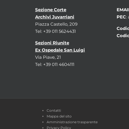
Sezione Corte
EMAI
Archivi Juvarriani
PEC
:
Piazza Castello, 209
Codic
Tel: +39 011 5624431
Codic
Sezioni Riunite
Ex Ospedale San Luigi
Via Piave, 21
Tel: +39 011 4604111
Contatti
Mappa del sito
Amministrazione trasparente
Privacy Policy