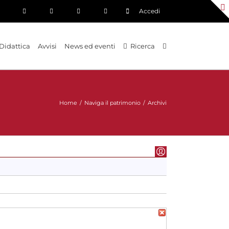
Accedi
Didattica
Avvisi
News ed eventi
Ricerca
Home
/
Naviga il patrimonio
/
Archivi