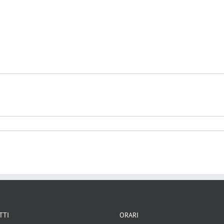
osture
Religione
TTI
ORARI