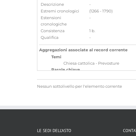
Descrizione
-
Estremi cronologici
(1266 - 1790)
Estensioni
-
cronologiche
Consistenza
1 b.
Qualifica
-
Aggregazioni associate al record corrente
Temi
Chiesa cattolica - Prevosture
Parole chiave
Archivi ecclesiastici
Clero
Prev
Nessun sottolivello per l'elemento corrente
Localizzazione
associata al record corrente
LE SEDI DELL’ASTO
CONTA