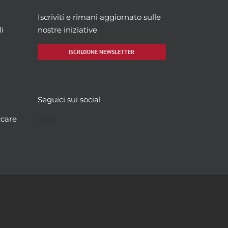
Iscriviti e rimani aggiornato sulle
i
nostre iniziative
ISCRIZIONE NEWSLETTER
Seguici sui social
Facebook
Twitter
YouTube
Instagram
ccare