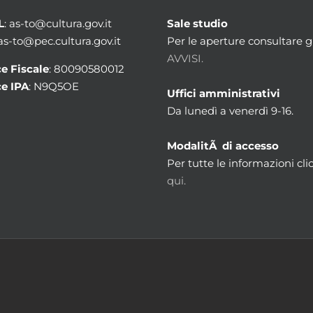
L
: as-to@cultura.gov.it
Sale studio
 as-to@pec.cultura.gov.it
Per le aperture consultare gl
AVVISI.
e Fiscale
: 80090580012
e IPA
: N9Q5OE
Uffici amministrativi
Da lunedì a venerdì 9-16.
ModalitÃ di accesso
Per tutte le informazioni cli
qui.