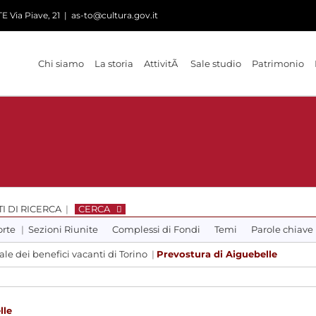
 Via Piave, 21
|
as-to@cultura.gov.it
Chi siamo
La storia
AttivitÃ
Sale studio
Patrimonio
I DI RICERCA
|
CERCA
orte
|
Sezioni Riunite
Complessi di Fondi
Temi
Parole chiave
e dei benefici vacanti di Torino
|
Prevostura di Aiguebelle
lle