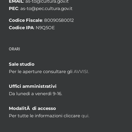
EMAIL
: as-to@cultura.gov.it
PEC
: as-to@pec.cultura.gov.it
Codice Fiscale
: 80090580012
Codice IPA
: N9Q5OE
ORARI
Sale studio
Per le aperture consultare gli
AVVISI.
Uffici amministrativi
Da lunedì a venerdì 9-16.
ModalitÃ di accesso
Per tutte le informazioni cliccare
qui.