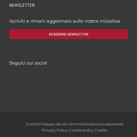
NEWSLETTER
Iscriviti e rimani aggiornato sulle nostre iniziative
ISCRIZIONE NEWSLETTER
Seguici sui social
Facebook
Twitter
YouTube
Instagram
Contatti
Mappa del sito
Amministrazione trasparente
Privacy Policy
Cookie policy
Credits