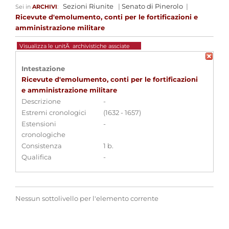
Sezioni Riunite
|
Senato di Pinerolo
|
Sei in
ARCHIVI
:
Ricevute d'emolumento, conti per le fortificazioni e
amministrazione militare
Visualizza le unitÃ archivistiche assciate
Intestazione
Ricevute d'emolumento, conti per le fortificazioni
e amministrazione militare
Descrizione
-
Estremi cronologici
(1632 - 1657)
Estensioni
-
cronologiche
Consistenza
1 b.
Qualifica
-
Nessun sottolivello per l'elemento corrente