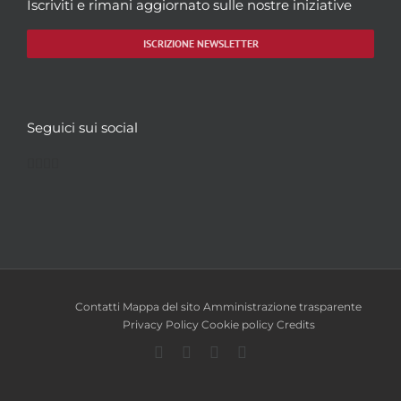
Iscriviti e rimani aggiornato sulle nostre iniziative
ISCRIZIONE NEWSLETTER
Seguici sui social
Facebook
Twitter
YouTube
Instagram
Contatti
Mappa del sito
Amministrazione trasparente
Privacy Policy
Cookie policy
Credits
Facebook
Twitter
YouTube
Instagram