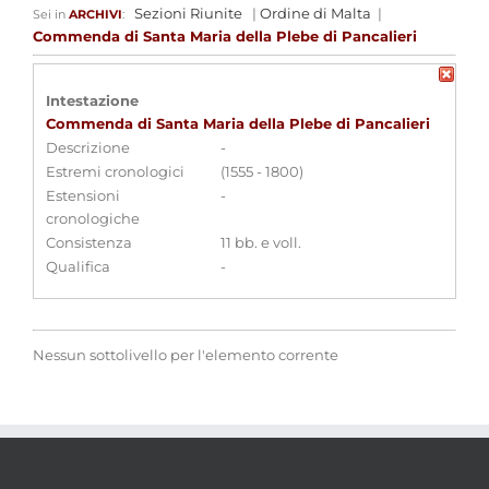
Sezioni Riunite
|
Ordine di Malta
|
Sei in
ARCHIVI
:
Commenda di Santa Maria della Plebe di Pancalieri
Intestazione
Commenda di Santa Maria della Plebe di Pancalieri
Descrizione
-
Estremi cronologici
(1555 - 1800)
Estensioni
-
cronologiche
Consistenza
11 bb. e voll.
Qualifica
-
Nessun sottolivello per l'elemento corrente