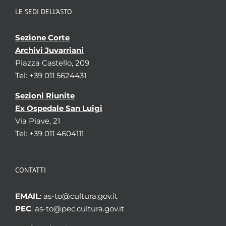
LE SEDI DELL’ASTO
Sezione Corte
Archivi Juvarriani
Piazza Castello, 209
Tel: +39 011 5624431
Sezioni Riunite
Ex Ospedale San Luigi
Via Piave, 21
Tel: +39 011 4604111
CONTATTI
EMAIL
: as-to@cultura.gov.it
PEC
: as-to@pec.cultura.gov.it