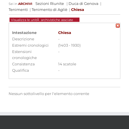
Sezioni Riunite
|
Duca di Genova
|
Sei in
ARCHIVI
:
Tenimenti
|
Tenimento di Agliè
|
Chiesa
Visualizza le unitÃ archivistiche assciate
Intestazione
Chiesa
Descrizione
-
Estremi cronologici
(1403 - 1930)
Estensioni
-
cronologiche
Consistenza
14 scatole
Qualifica
-
Nessun sottolivello per l'elemento corrente