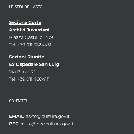
LE SEDI DELL’ASTO
Sezione Corte
Archivi Juvarriani
Piazza Castello, 209
Tel: +39 011 5624431
Sezioni Riunite
Ex Ospedale San Luigi
Via Piave, 21
Tel: +39 011 4604111
CONTATTI
EMAIL
: as-to@cultura.gov.it
PEC
: as-to@pec.cultura.gov.it