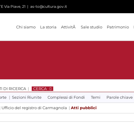
 Via Piave, 21
|
as-to@cultura.gov.it
Chi siamo
La storia
AttivitÃ
Sale studio
Patrimonio
I DI RICERCA
|
CERCA
orte
|
Sezioni Riunite
Complessi di Fondi
Temi
Parole chiave
|
Ufficio del registro di Carmagnola
|
Atti pubblici