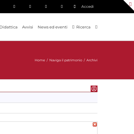
Accedi
Didattica
Avvisi
News ed eventi
Ricerca
Home
/
Naviga il patrimonio
/
Archivi