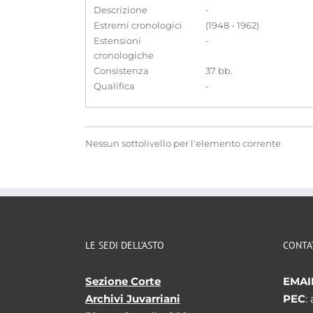
Descrizione
-
Estremi cronologici
(1948 - 1962)
Estensioni
-
cronologiche
Consistenza
37 bb.
Qualifica
-
Nessun sottolivello per l'elemento corrente
LE SEDI DELL’ASTO
CONTA
Sezione Corte
EMAI
Archivi Juvarriani
PEC
: