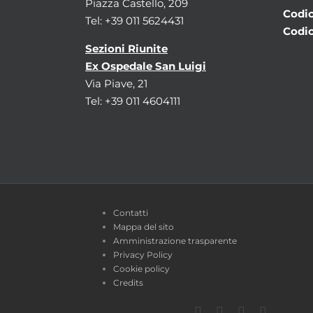
Piazza Castello, 209
Codic
Tel: +39 011 5624431
Codic
Sezioni Riunite
Ex Ospedale San Luigi
Via Piave, 21
Tel: +39 011 4604111
Contatti
Mappa del sito
Amministrazione trasparente
Privacy Policy
Cookie policy
Credits
Facebook
Twitter
YouTube
Instagra