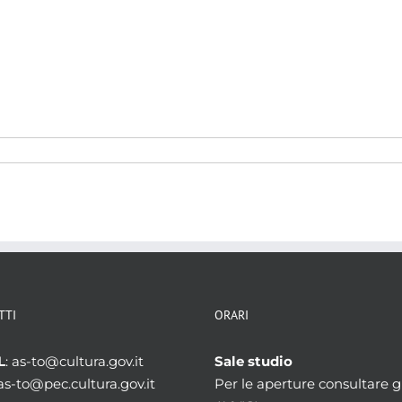
TTI
ORARI
L
: as-to@cultura.gov.it
Sale studio
 as-to@pec.cultura.gov.it
Per le aperture consultare gl