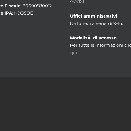
AVVISI.
e Fiscale
: 80090580012
e IPA
: N9Q5OE
Uffici amministrativi
Da lunedì a venerdì 9-16.
ModalitÃ di accesso
Per tutte le informazioni cli
qui.
m