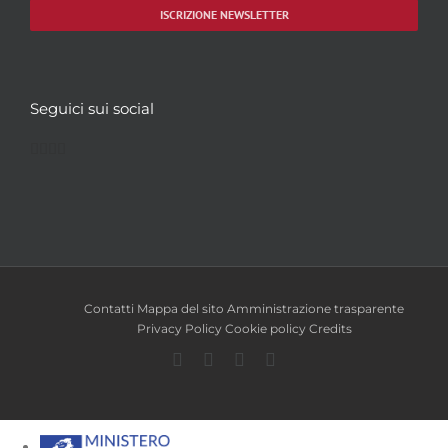
ISCRIZIONE NEWSLETTER
Seguici sui social
Facebook
Twitter
YouTube
Instagram
Contatti
Mappa del sito
Amministrazione trasparente
Privacy Policy
Cookie policy
Credits
Facebook
Twitter
YouTube
Instagram