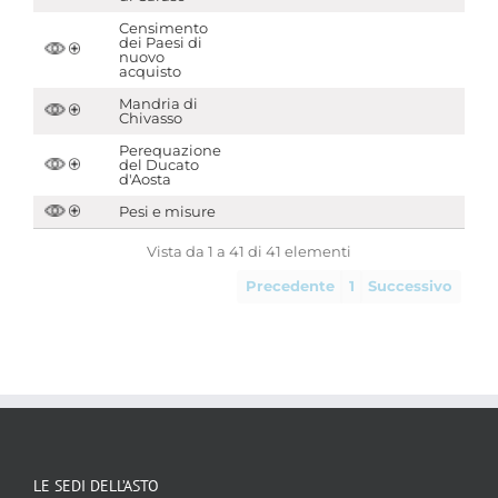
Censimento
dei Paesi di
nuovo
acquisto
Mandria di
Chivasso
Perequazione
del Ducato
d'Aosta
Pesi e misure
Vista da 1 a 41 di 41 elementi
Precedente
1
Successivo
LE SEDI DELL’ASTO