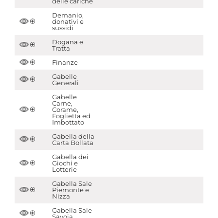
delle cariche
Demanio,
donativi e
sussidi
Dogana e
Tratta
Finanze
Gabelle
Generali
Gabelle
Carne,
Corame,
Foglietta ed
Imbottato
Gabella della
Carta Bollata
Gabella dei
Giochi e
Lotterie
Gabella Sale
Piemonte e
Nizza
Gabella Sale
Savoia