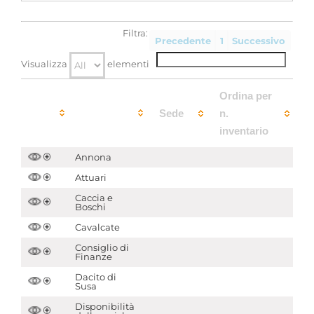
Archivi associati
Filtra:
Precedente
1
Successivo
Materie economiche per categorie
Visualizza
elementi
Visualizza in .pdf
Ordina per
Sede
n.
inventario
Annona
Attuari
Caccia e
Boschi
Cavalcate
Consiglio di
Finanze
Dacito di
Susa
Disponibilità