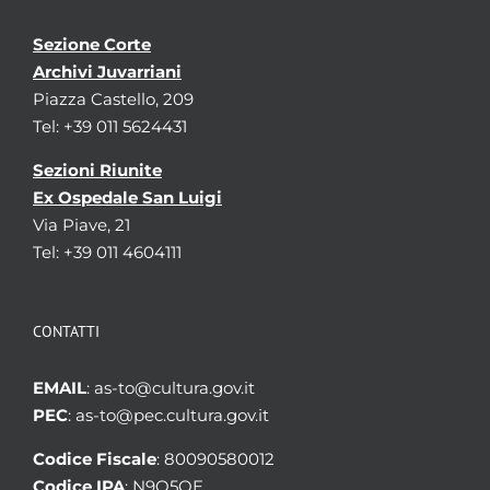
Sezione Corte
Archivi Juvarriani
Piazza Castello, 209
Tel: +39 011 5624431
Sezioni Riunite
Ex Ospedale San Luigi
Via Piave, 21
Tel: +39 011 4604111
CONTATTI
EMAIL
: as-to@cultura.gov.it
PEC
: as-to@pec.cultura.gov.it
Codice Fiscale
: 80090580012
Codice IPA
: N9Q5OE