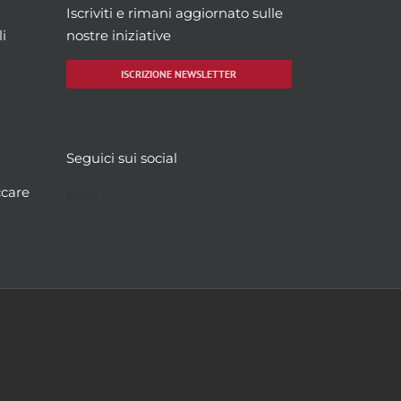
Iscriviti e rimani aggiornato sulle
i
nostre iniziative
ISCRIZIONE NEWSLETTER
Seguici sui social
Facebook
Twitter
YouTube
Instagram
ccare