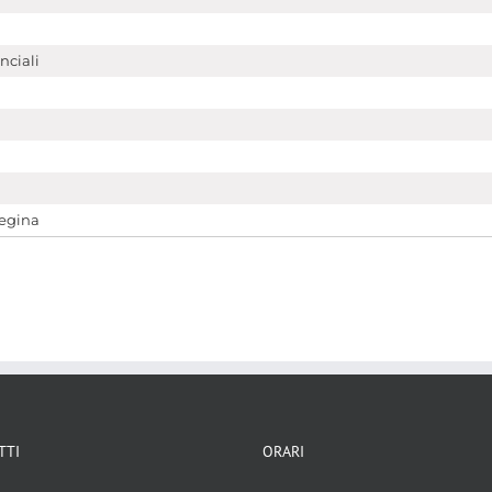
nciali
regina
TTI
ORARI