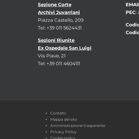
Sezione Corte
EMAI
Archivi Juvarriani
PEC
:
Piazza Castello, 209
Codic
Tel: +39 011 5624431
Codic
Sezioni Riunite
Ex Ospedale San Luigi
Via Piave, 21
Tel: +39 011 4604111
Contatti
Mappa del sito
Amministrazione trasparente
Privacy Policy
Cookie policy