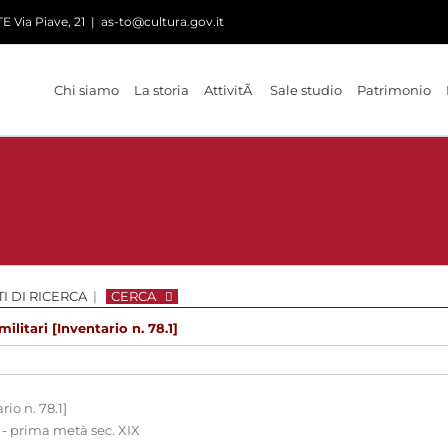
 Via Piave, 21
|
as-to@cultura.gov.it
Chi siamo
La storia
AttivitÃ
Sale studio
Patrimonio
I DI RICERCA
|
CERCA
ilitari [Inventario n. 78.1]
rio n. 78.1]
 - prima metà sec. XIX