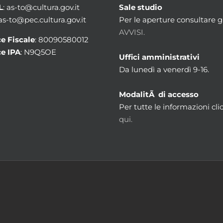
L
: as-to@cultura.gov.it
Sale studio
 as-to@pec.cultura.gov.it
Per le aperture consultare gl
AVVISI.
e Fiscale
: 80090580012
e IPA
: N9Q5OE
Uffici amministrativi
Da lunedì a venerdì 9-16.
ModalitÃ di accesso
Per tutte le informazioni cli
qui.