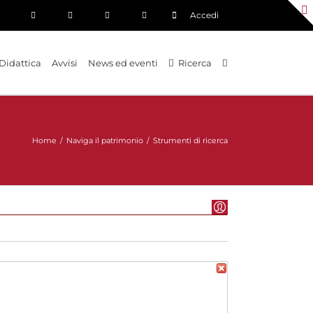
Accedi
Didattica
Avvisi
News ed eventi
Ricerca
Home
/
Naviga il patrimonio
/
Strumenti di ricerca