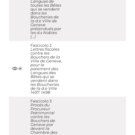
Langues de
toutes les Bêtes
qui se vendent
dans les
Boucheries de
la d.e Ville de
Geneve
prétenduës par
les d.s Nobles
(...)
Fascicolo 2
Lettres fiscales
contre les
Bouchers de la
Ville de Geneve,
pour le
païement des
Langues des
Bêtes qui se
vendent dans
les Boucheries
de la d.e Ville
1497. 1498
Fascicolo 3
Procés du
Procureur
Patrimonial
contre les
Bouchers de
Geneve par
devant la
Chambre des