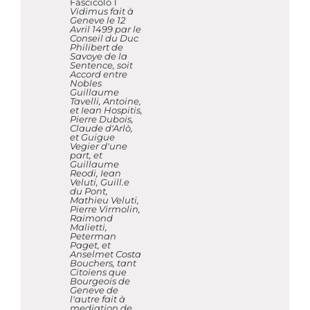
Fascicolo 1
Vidimus fait à
Geneve le 12
Avril 1499 par le
Conseil du Duc
Philibert de
Savoye de la
Sentence, soit
Accord entre
Nobles
Guillaume
Tavelli, Antoine,
et Iean Hospitis,
Pierre Dubois,
Claude d'Arlò,
et Guigue
Vegier d'une
part, et
Guillaume
Reodi, Iean
Veluti, Guill.e
du Pont,
Mathieu Veluti,
Pierre Virmolin,
Raimond
Malietti,
Peterman
Paget, et
Anselmet Costa
Bouchers, tant
Citoïens que
Bourgeois de
Geneve de
l'autre fait à
mediation de