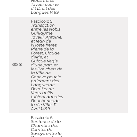
Nob.s freres
Tavelli pour le
d.t Droit des
Langues 1499
Fascicolo 5
Transaction
entre les Nob.s
Guillaume
Tavelli, Antoine,
et Iean de
l'Hoste freres,
Pierre de la
Forest, Claude
d'Arle, et
Guigue Vegis
d'une part, et
les Bouchers de
la Ville de
Geneve pour le
païement des
Langues de
Boeuf et de
Veau qu'ils
tuöient dans les
Boucheries de
la d.e Ville. 11
Avril 1499
Fascicolo 6
Sentence de la
Chambre des
Comtes de
Savoye entre le