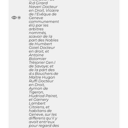
R.d Girard
Naveri Docteur
en Droit, Vicaire
de l'Evêque de
Geneve
communement
élû par les
arbitres
nommés,
scavoir de la
part des Nobles
de Humbert
Goiet Docteur
en droit, et
Antoine
Bolomier
Trésorier Gen.l
de Savoye; et
de la part des
d.s Bouchers de
Maître Hugon
Ruffi Docteur
en Droit,
Aymon de
Tigeron,
Hudriod Pairet,
et Garnery
Lambert
Citoïens, et
habitans de
Geneve, sur les
differens qu'il y
avoit entr'eux
pour regard des