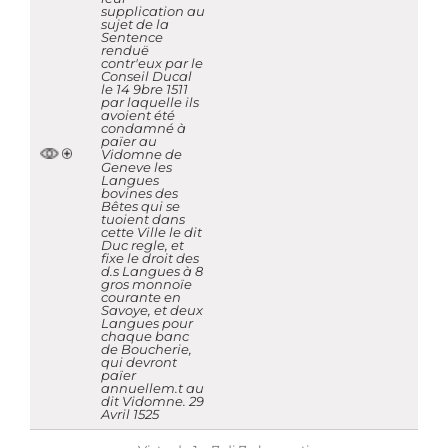
supplication au
sujet de la
Sentence
renduë
contr'eux par le
Conseil Ducal
le 14 9bre 1511
par laquelle ils
avoient été
condamné à
païer au
Vidomne de
Geneve les
Langues
bovines des
Bêtes qui se
tuoient dans
cette Ville le dit
Duc regle, et
fixe le droit des
d.s Langues à 8
gros monnoïe
courante en
Savoye, et deux
Langues pour
chaque banc
de Boucherie,
qui devront
païer
annuellem.t au
dit Vidomne. 29
Avril 1525