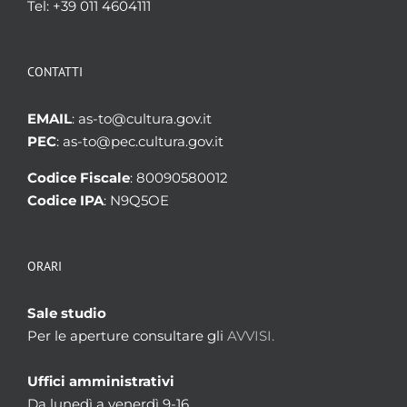
Tel: +39 011 4604111
CONTATTI
EMAIL
: as-to@cultura.gov.it
PEC
: as-to@pec.cultura.gov.it
Codice Fiscale
: 80090580012
Codice IPA
: N9Q5OE
ORARI
Sale studio
Per le aperture consultare gli
AVVISI.
Uffici amministrativi
Da lunedì a venerdì 9-16.