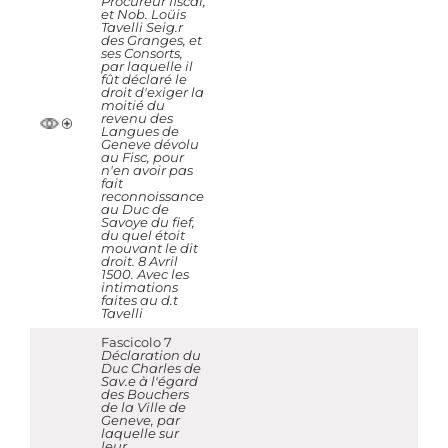
Procureur fiscal,
et Nob. Loüis
Tavelli Seig.r
des Granges, et
ses Consorts,
par laquelle il
fût déclaré le
droit d'exiger la
moitié du
revenu des
Langues de
Geneve dévolu
au Fisc, pour
n'en avoir pas
fait
reconnoissance
au Duc de
Savoye du fief,
du quel étoit
mouvant le dit
droit. 8 Avril
1500. Avec les
intimations
faites au d.t
Tavelli
Fascicolo 7
Déclaration du
Duc Charles de
Sav.e à l'égard
des Bouchers
de la Ville de
Geneve, par
laquelle sur
leur