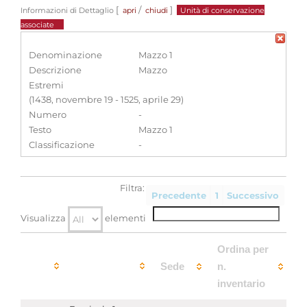
[
/
]
Informazioni di Dettaglio
apri
chiudi
Unità di conservazione
associate
Denominazione
Mazzo 1
Descrizione
Mazzo
Estremi
(1438, novembre 19 - 1525, aprile 29)
Numero
-
Testo
Mazzo 1
Classificazione
-
Filtra:
Precedente
1
Successivo
Visualizza
elementi
Ordina per
Sede
n.
inventario