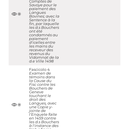
Comptes de
Savoye pour le
païement des
Langues
Bovines; avec la
Sentence à la
fin, par laquelle
les d.s Bouchers
ont été
condamnés au
païement
d'icelles entre
les mains du
receveur des
revenus du
Vidomnat de la
d.e Ville 1498
Fascicolo 4
Examen de
témoins dans
la Cause du
Fisc contre les
Bouchers de
Geneve
touchant le
droit des
Langues, avec
une Copie y-
jointe de
l'Enquete faite
en 1459 contre
les d.s Bouchers
à l'instance des