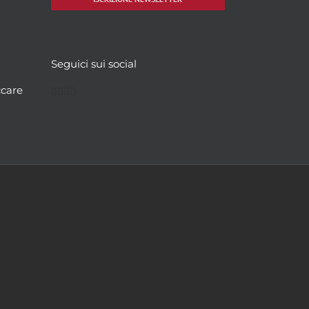
Seguici sui social
Facebook
Twitter
YouTube
Instagram
ccare