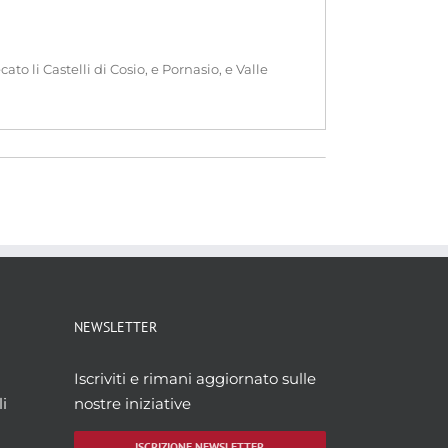
 li Castelli di Cosio, e Pornasio, e Valle
NEWSLETTER
Iscriviti e rimani aggiornato sulle
i
nostre iniziative
ISCRIZIONE NEWSLETTER