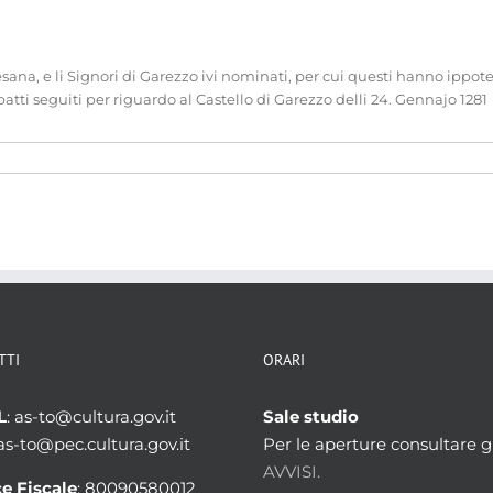
 e li Signori di Garezzo ivi nominati, per cui questi hanno ippotecato
atti seguiti per riguardo al Castello di Garezzo delli 24. Gennajo 1281
TTI
ORARI
L
: as-to@cultura.gov.it
Sale studio
 as-to@pec.cultura.gov.it
Per le aperture consultare gl
AVVISI.
e Fiscale
: 80090580012