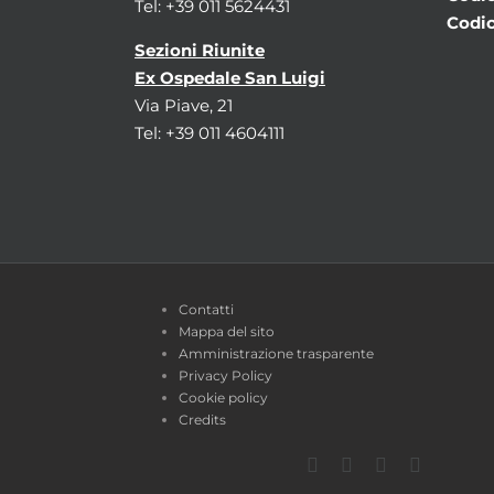
Tel: +39 011 5624431
Codic
Sezioni Riunite
Ex Ospedale San Luigi
Via Piave, 21
Tel: +39 011 4604111
Contatti
Mappa del sito
Amministrazione trasparente
Privacy Policy
Cookie policy
Credits
Facebook
Twitter
YouTube
Instagra