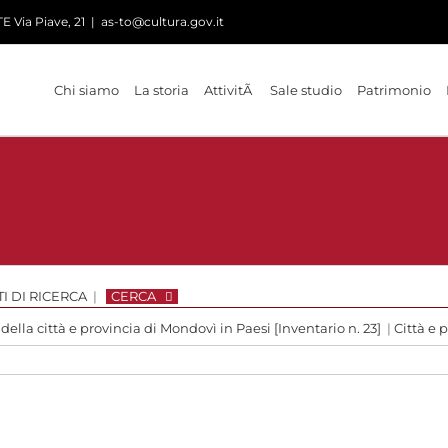
 Via Piave, 21
|
as-to@cultura.gov.it
Chi siamo
La storia
AttivitÃ
Sale studio
Patrimonio
I DI RICERCA
|
CERCA
 della città e provincia di Mondovì in Paesi [Inventario n. 23]
|
Città e 