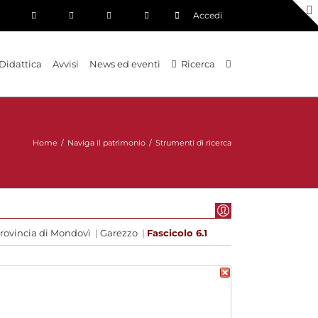
Accedi
Didattica
Avvisi
News ed eventi
Ricerca
Home
/
Naviga il patrimonio
/
Strumenti di ricerca
provincia di Mondovì
|
Garezzo
|
Fascicolo 6.1