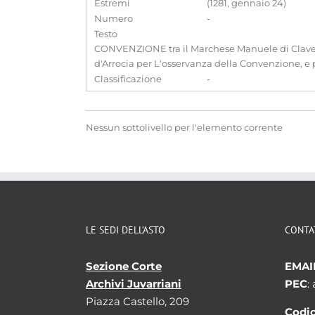
Estremi
(1281, gennaio 24)
Numero
-
Testo
CONVENZIONE tra il Marchese Manuele di Clavesana,
d'Arrocia per L'osservanza della Convenzione, e p
Classificazione
-
Nessun sottolivello per l'elemento corrente
LE SEDI DELL’ASTO
CONTA
Sezione Corte
EMAI
Archivi Juvarriani
PEC
:
Piazza Castello, 209
Codic