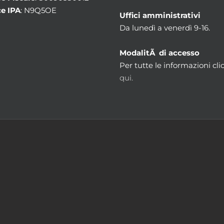
e IPA
: N9Q5OE
Uffici amministrativi
Da lunedì a venerdì 9-16.
ModalitÃ di accesso
Per tutte le informazioni cli
qui.
m