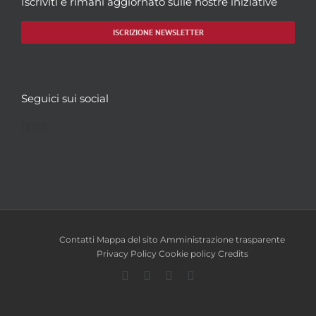
Iscriviti e rimani aggiornato sulle nostre iniziative
ISCRIZIONE NEWSLETTER
Seguici sui social
Facebook
Twitter
YouTube
Instagram
Contatti
Mappa del sito
Amministrazione trasparente
Privacy Policy
Cookie policy
Credits
Facebook
Twitter
YouTube
Instagram