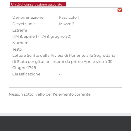
Unità di conservazione associate
Denominazione
Fascicolo 1
Descrizione
Mazzo 3
Estremi
(1748, aprile 1 - 1748, giugno 30)
Numero
-
Testo
Lettere Scritte dalla Riviera di Ponente alla Segrettaria
di Stato per gli affari Interni da primo Aprile sino à 30.
Giugno 1748
Classificazione
-
Nessun sottolivello per l'elemento corrente