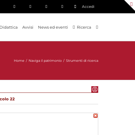
Accedi
Didattica
Avvisi
News ed eventi
Ricerca
Home
/
Naviga il patrimonio
/
Strumenti di ricerca
colo 22