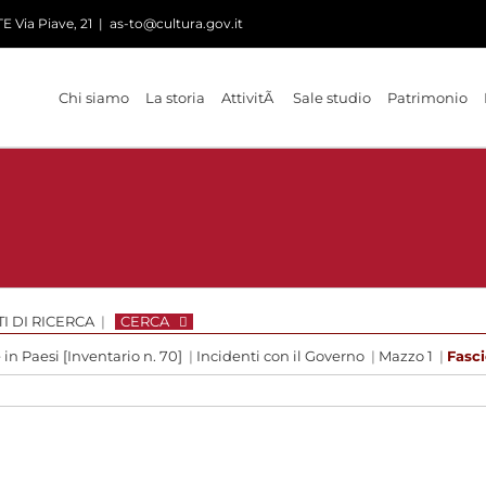
 Via Piave, 21
|
as-to@cultura.gov.it
Chi siamo
La storia
AttivitÃ
Sale studio
Patrimonio
I DI RICERCA
|
CERCA
in Paesi [Inventario n. 70]
|
Incidenti con il Governo
|
Mazzo 1
|
Fasci