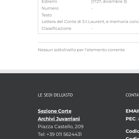
Estremi
(1727, dicembre 3)
Numero
-
Testo
Lettera del Conte di S.t Laurent, e memoria concer
Classificazione
-
Nessun sottolivello per l'elemento corrente
LE SEDI DELL’ASTO
CONTA
Sezione Corte
EMAI
Archivi Juvarriani
PEC
:
Piazza Castello, 209
Codic
Tel: +39 011 5624431
Codic