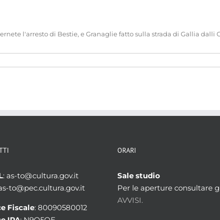
nete l'arresto di Bestie, e Granaglie fatto sulla strada di Gallia dalli 
TTI
ORARI
L
: as-to@cultura.gov.it
Sale studio
 as-to@pec.cultura.gov.it
Per le aperture consultare gl
AVVISI.
e Fiscale
: 80090580012
e IPA
: N9Q5OE