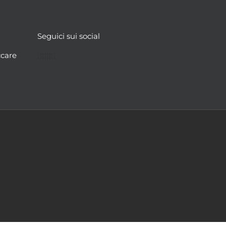
Seguici sui social
Facebook
Twitter
YouTube
Instagram
ccare