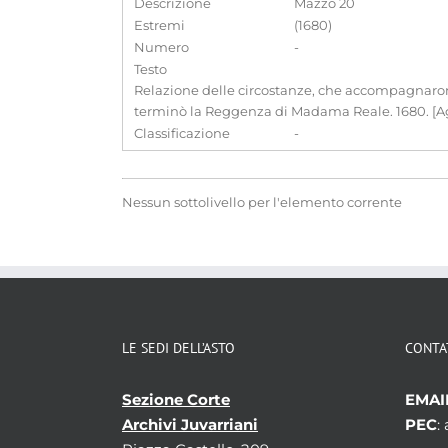
Descrizione
Mazzo 20
Estremi
(1680)
Numero
-
Testo
Relazione delle circostanze, che accompagnarono l
terminò la Reggenza di Madama Reale. 1680. [Agg
Classificazione
-
Nessun sottolivello per l'elemento corrente
LE SEDI DELL’ASTO
CONTA
Sezione Corte
EMAI
Archivi Juvarriani
PEC
: