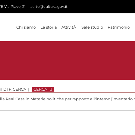
 Via Piave, 21
|
as-to@cultura.gov.it
Chi siamo
La storia
AttivitÃ
Sale studio
Patrimonio
I DI RICERCA
|
CERCA
lla Real Casa in Materie politiche per rapporto all'interno [Inventario n