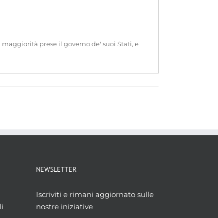
maggiorità prese il governo de' suoi Stati, e
NEWSLETTER
Iscriviti e rimani aggiornato sulle
i
nostre iniziative