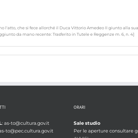
'atto, che si fece allorché il Duca Vittorio Amedeo II giunto alla sua 
iunto da mano recente: Trasferito in Tutele e Reggenze m. 6, n. 4]
TTI
ORARI
L
: as-to@cultura.gov.it
Sale studio
 as-to@pec.cultura.gov.it
Per le aperture consultare gl