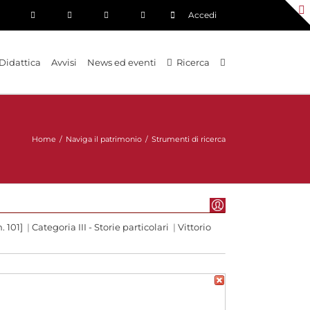
Accedi
Didattica
Avvisi
News ed eventi
Ricerca
Home
/
Naviga il patrimonio
/
Strumenti di ricerca
. 101]
|
Categoria III - Storie particolari
|
Vittorio