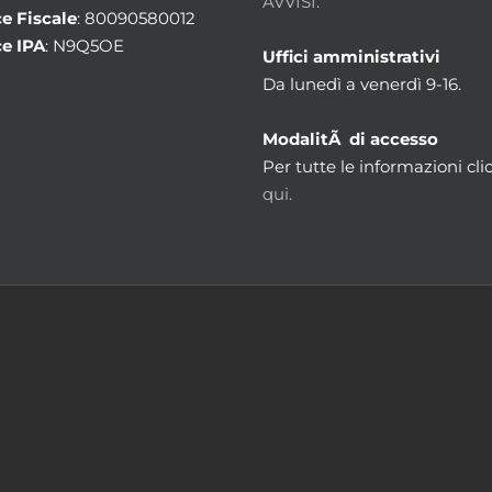
AVVISI.
e Fiscale
: 80090580012
e IPA
: N9Q5OE
Uffici amministrativi
Da lunedì a venerdì 9-16.
ModalitÃ di accesso
Per tutte le informazioni cli
qui.
m