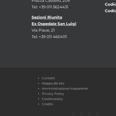
Piazza Castello, 209
Codic
Tel: +39 011 5624431
Codic
Sezioni Riunite
Ex Ospedale San Luigi
Via Piave, 21
Tel: +39 011 4604111
Contatti
Mappa del sito
Amministrazione trasparente
Privacy Policy
Cookie policy
Credits
Facebook
Twitter
YouTube
Instagra