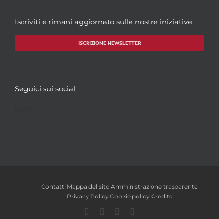
Iscriviti e rimani aggiornato sulle nostre iniziative
ISCRIZIONE NEWSLETTER
Seguici sui social
Facebook
Twitter
YouTube
Instagram
Contatti
Mappa del sito
Amministrazione trasparente
Privacy Policy
Cookie policy
Credits
Facebook
Twitter
YouTube
Instagram