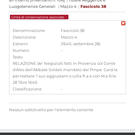
all'interno [Inventario n. 106]
|
Tutele Reggenze e
Luogotenenze Generali
|
Mazzo 4
|
Fascicolo 38
Unità di conservazione associate
Denominazione
Fascicolo 38
Descrizione
Mazzo 4
Estremi
(1640, settembre 28)
Numero
-
Testo
RELAZIONE de' Negoziati fatti in Provenza col Conte
d'Ales dall'Abbate Soldati mandato dal Prnpe. Card.le
per trattare 'l suo aggiustam.o colla fr.a e con M.a R.le.
28 7bre 1640
Classificazione
-
Nessun sottolivello per l'elemento corrente