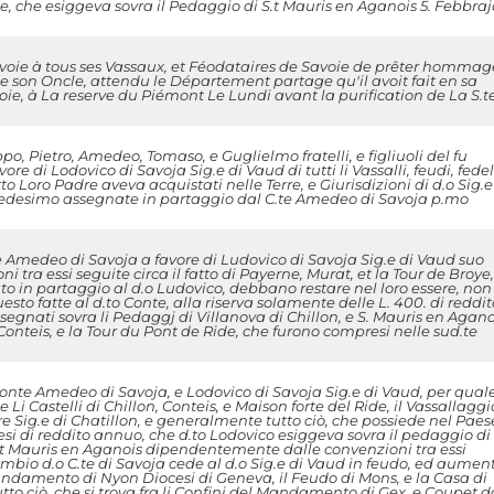
e, che esiggeva sovra il Pedaggio di S.t Mauris en Aganois 5. Febbraj
voie à tous ses Vassaux, et Féodataires de Savoie de prêter hommag
son Oncle, attendu le Département partage qu'il avoit fait en sa
ie, à La reserve du Piémont Le Lundi avant la purification de La S.t
po, Pietro, Amedeo, Tomaso, e Guglielmo fratelli, e figliuoli del fu
e di Lodovico di Savoja Sig.e di Vaud di tutti li Vassalli, feudi, fedel
o Loro Padre aveva acquistati nelle Terre, e Giurisdizioni di d.o Sig.e
medesimo assegnate in partaggio dal C.te Amedeo di Savoja p.mo
 Amedeo di Savoja a favore di Ludovico di Savoja Sig.e di Vaud suo
ni tra essi seguite circa il fatto di Payerne, Murat, et la Tour de Broye,
ato in partaggio al d.o Ludovico, debbano restare nel loro essere, non
esto fatte al d.to Conte, alla riserva solamente delle L. 400. di reddit
segnati sovra li Pedaggj di Villanova di Chillon, e S. Mauris en Agano
, Conteis, e la Tour du Pont de Ride, che furono compresi nelle sud.te
Conte Amedeo di Savoja, e Lodovico di Savoja Sig.e di Vaud, per qual
 Li Castelli di Chillon, Conteis, e Maison forte del Ride, il Vassallaggi
rre Sig.e di Chatillon, e generalmente tutto ciò, che possiede nel Paes
nnesi di reddito annuo, che d.to Lodovico esiggeva sovra il pedaggio di
 S.t Mauris en Aganois dipendentemente dalle convenzioni tra essi
mbio d.o C.te di Savoja cede al d.o Sig.e di Vaud in feudo, ed aumen
Mandamento di Nyon Diocesi di Geneva, il Feudo di Mons, e la Casa di
to ciò, che si trova fra li Confini del Mandamento di Gex, e Coupet d