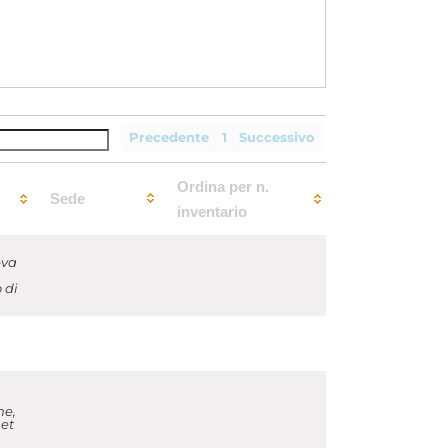
Precedente
1
Successivo
Ordina per n.
Sede
inventario
eva
 di
ne,
 et