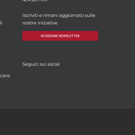
Iscriviti e rimani aggiornato sulle
i
nostre iniziative
ISCRIZIONE NEWSLETTER
Seguici sui social
Facebook
Twitter
YouTube
Instagram
ccare