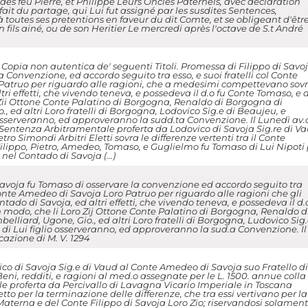
 des feu Pierre, et Philippe Leurs Oncles Paternels, avec declaration
fait du partage, qui Lui fut assigné par les susdites Sentences,
toutes ses pretentions en faveur du dit Comte, et se obligeant d'êtr
on fils ainé, ou de son Heritier Le mercredi après l'octave de S.t André
pia non autentica de' seguenti Titoli. Promessa di Filippo di Savo
a Convenzione, ed accordo seguito tra esso, e suoi fratelli col Conte
atruo per riguardo alle ragioni, che a medesimi compettevano sovra
ri effetti, che vivendo teneva, e possedeva il d.o fu Conte Tomaso, e d
o Zii Ottone Conte Palatino di Borgogna, Renaldo di Borgogna di
, ed altri Loro fratelli di Borgogna, Lodovico Sig.e di Beaujeu, e
 osserveranno, ed approveranno la sudd.ta Convenzione. Il Lunedì av.
4. Sentenza Arbitramentale proferta da Lodovico di Savoja Sig.re di Va
tro Simondi Arbitri Eletti sovra le differenze vertenti tra il Conte
Filippo, Pietro, Amedeo, Tomaso, e Guglielmo fu Tomaso di Lui Nipoti
nel Contado di Savoja (...)
Savoja fu Tomaso di osservare la convenzione ed accordo seguito tra
l Conte Amedeo di Savoja Loro Patruo per riguardo alle ragioni che gli
tado di Savoja, ed altri effetti, che vivendo teneva, e possedeva il d.
n modo, che li Loro Zij Ottone Conte Palatino di Borgogna, Renaldo d
liard, Ugone, Gio., ed altri Loro fratelli di Borgogna, Ludovico Sig
di Lui figlio osserveranno, ed approveranno la sud.a Convenzione. Il
cazione di M. V. 1294
ico di Savoja Sig.e di Vaud al Conte Amedeo di Savoja suo Fratello di
, Beni, redditi, e ragioni al med.o assegnate per le L. 1500. annue colla
 proferta da Percivallo di Lavagna Vicario Imperiale in Toscana
etto per la terminazione delle differenze, che tra essi vertivano per la
Materna e del Conte Filippo di Savoja Loro Zio; riservandosi solamen