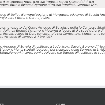
 d.to Odoardo nanti d.to suo Padre, e senza Discendenti, d.a
dersi fatta a favore d'Aymone altro suo fratello 6. Gennaro 1296
scovo di Belley d'emancipazione di Margarita, ed Agnes di Savoja fat
oja Loro Padre. 6. Gennajo 1296
ia emancipata del Conte Amedeo di Savoja, e della fu Contessa Sibil
ntigli nell'Eredità Paterna, e Materna a favore di d.o suo Padre, e di
fratelli, attesa la Dote constituitale nel Contratto di Matrimonio c
nte Amedeo di Geneva 2. 7.bre 1297
e Amedeo di Savoja di restituire a Lodovico di Savoja Barone di Vau
di Biolley, e Montz statigli ipotecati per sicurezza della Somma di L. 45
ligazione ivi inserta, ogni qualvolta d.o Barone gli restituira la sud.
TTI
ORARI