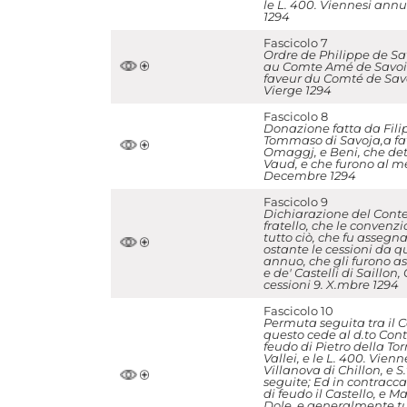
le L. 400. Viennesi annu
1294
Fascicolo 7
Ordre de Philippe de Sa
au Comte Amé de Savoie 
faveur du Comté de Savo
Vierge 1294
Fascicolo 8
Donazione fatta da Filip
Tommaso di Savoja,a favor
Omaggj, e Beni, che dett
Vaud, e che furono al 
Decembre 1294
Fascicolo 9
Dichiarazione del Conte
fratello, che le convenzio
tutto ciò, che fu assegn
ostante le cessioni da qu
annuo, che gli furono as
e de' Castelli di Saillon
cessioni 9. X.mbre 1294
Fascicolo 10
Permuta seguita tra il 
questo cede al d.to Conte
feudo di Pietro della To
Vallei, e le L. 400. Vie
Villanova di Chillon, e
seguite; Ed in contracca
di feudo il Castello, e 
Dole, e generalmente tut