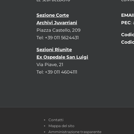
Sezione Corte
EMAI
Archivi Juvarriani
PEC
:
Piazza Castello, 209
Codic
Tel: +39 011 5624431
Codic
Sezioni Riunite
Ex Ospedale San Luigi
Via Piave, 21
Tel: +39 011 4604111
Contatti
Mappa del sito
Amministrazione trasparente