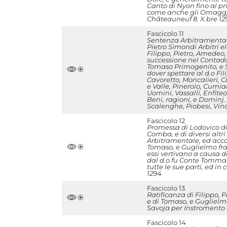
Canto di Nyon fino al pr
come anche gli Omaggj, f
Châteauneuf 8. X.bre 12
Fascicolo 11
Sentenza Arbitramentale
Pietro Simondi Arbitri el
Filippo, Pietro, Amedeo,
successione nel Contado 
Tomaso Primogenito, e Su
dover spettare al d.o Fil
Cavoretto, Moncalieri, C
e Valle, Pinerolo, Cumian
Uomini, Vassalli, Enfiteo
Beni, ragioni, e Dominj.
Scalenghe, Piobesi, Vinov
Fascicolo 12
Promessa di Lodovico di 
Comba, e di diversi altr
Arbitramentale, ed acco
Tomaso, e Guglielmo frate
essi vertivano a causa d
dal d.o fu Conte Tommaso
tutte le sue parti, ed i
1294
Fascicolo 13
Ratificanza di Filippo, P
e di Tomaso, e Guglielmo
Savoja per Instromento de
Fascicolo 14