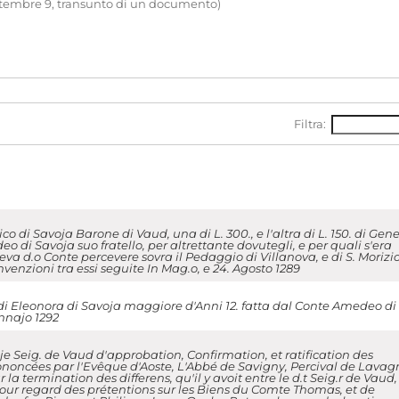
ettembre 9, transunto di un documento)
Filtra:
o di Savoja Barone di Vaud, una di L. 300., e l'altra di L. 150. di Gen
o di Savoja suo fratello, per altrettante dovutegli, e per quali s'era
eva d.o Conte percevere sovra il Pedaggio di Villanova, e di S. Morizio
nvenzioni tra essi seguite In Mag.o, e 24. Agosto 1289
i Eleonora di Savoja maggiore d'Anni 12. fatta dal Conte Amedeo di
nnajo 1292
je Seig. de Vaud d'approbation, Confirmation, et ratification des
ononcées par l'Evêque d'Aoste, L'Abbé de Savigny, Percival de Lavag
a termination des differens, qu'il y avoit entre le d.t Seig.r de Vaud,
ur regard des prétentions sur les Biens du Comte Thomas, et de