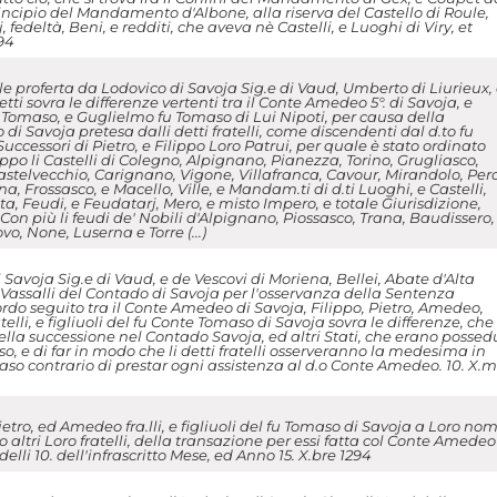
incipio del Mandamento d'Albone, alla riserva del Castello di Roule,
edeltà, Beni, e redditi, che aveva nè Castelli, e Luoghi di Viry, et
94
 proferta da Lodovico di Savoja Sig.e di Vaud, Umberto di Liurieux,
etti sovra le differenze vertenti tra il Conte Amedeo 5°. di Savoja, e
 Tomaso, e Guglielmo fu Tomaso di Lui Nipoti, per causa della
di Savoja pretesa dalli detti fratelli, come discendenti dal d.to fu
ccessori di Pietro, e Filippo Loro Patrui, per quale è stato ordinato
ippo li Castelli di Colegno, Alpignano, Pianezza, Torino, Grugliasco,
astelvecchio, Carignano, Vigone, Villafranca, Cavour, Mirandolo, Per
a, Frossasco, e Macello, Ville, e Mandam.ti di d.ti Luoghi, e Castelli,
ta, Feudi, e Feudatarj, Mero, e misto Impero, e totale Giurisdizione,
 Con più li feudi de' Nobili d'Alpignano, Piossasco, Trana, Baudissero,
o, None, Luserna e Torre (...)
Savoja Sig.e di Vaud, e de Vescovi di Moriena, Bellei, Abate d'Alta
i Vassalli del Contado di Savoja per l'osservanza della Sentenza
rdo seguito tra il Conte Amedeo di Savoja, Filippo, Pietro, Amedeo,
lli, e figliuoli del fu Conte Tomaso di Savoja sovra le differenze, che 
ella successione nel Contado Savoja, ed altri Stati, che erano possed
, e di far in modo che li detti fratelli osserveranno la medesima in
n caso contrario di prestar ogni assistenza al d.o Conte Amedeo. 10. X.
ietro, ed Amedeo fra.lli, e figliuoli del fu Tomaso di Savoja a Loro nom
 altri Loro fratelli, della transazione per essi fatta col Conte Amedeo
lli 10. dell'infrascritto Mese, ed Anno 15. X.bre 1294