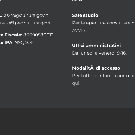
L
: as-to@cultura.gov.it
Sale studio
 as-to@pec.cultura.gov.it
Per le aperture consultare gl
AVVISI.
e Fiscale
: 80090580012
e IPA
: N9Q5OE
Uffici amministrativi
Da lunedì a venerdì 9-16.
ModalitÃ di accesso
Per tutte le informazioni cli
qui.