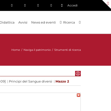
Accedi
Didattica
Avvisi
News ed eventi
Ricerca
Home
/
Naviga il patrimonio
/
Strumenti di ricerca
109]
|
Principi del Sangue diversi
|
Mazzo 2