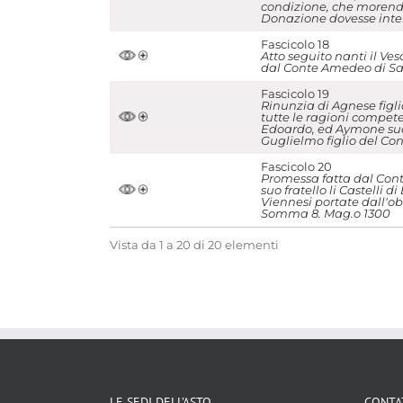
condizione, che morendo
Donazione dovesse inten
Fascicolo 18
Atto seguito nanti il Ve
dal Conte Amedeo di Sav
Fascicolo 19
Rinunzia di Agnese figl
tutte le ragioni compete
Edoardo, ed Aymone suoi 
Guglielmo figlio del Co
Fascicolo 20
Promessa fatta dal Cont
suo fratello li Castelli 
Viennesi portate dall'obb
Somma 8. Mag.o 1300
Vista da 1 a 20 di 20 elementi
LE SEDI DELL’ASTO
CONTA