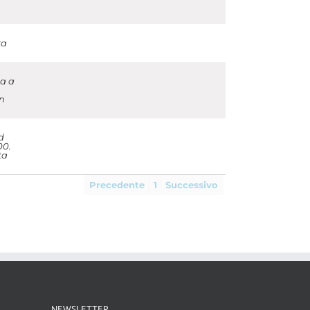
ta
la a
on
d
00.
ta
Precedente
1
Successivo
NEWSLETTER