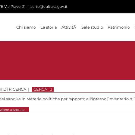
 Via Piave, 21
|
as-to@cultura.gov.it
Chi siamo
La storia
AttivitÃ
Sale studio
Patrimonio
I DI RICERCA
|
CERCA
del sangue in Materie politiche per rapporto all'interno [Inventario n. 
zione associate