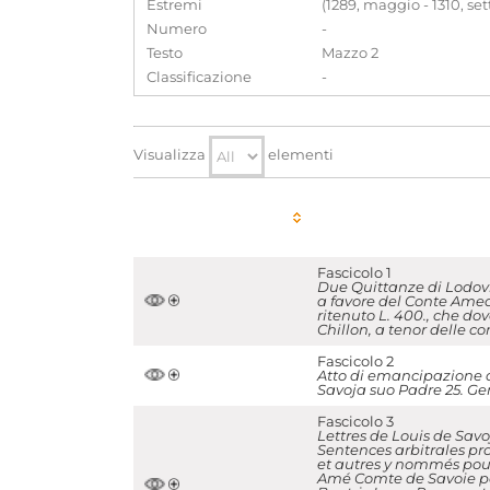
Estremi
(1289, maggio - 1310, s
Numero
-
Testo
Mazzo 2
Classificazione
-
Visualizza
elementi
Fascicolo 1
Due Quittanze di Lodovic
a favore del Conte Amede
ritenuto L. 400., che dov
Chillon, a tenor delle co
Fascicolo 2
Atto di emancipazione d
Savoja suo Padre 25. Ge
Fascicolo 3
Lettres de Louis de Savo
Sentences arbitrales pr
et autres y nommés pour l
Amé Comte de Savoie po