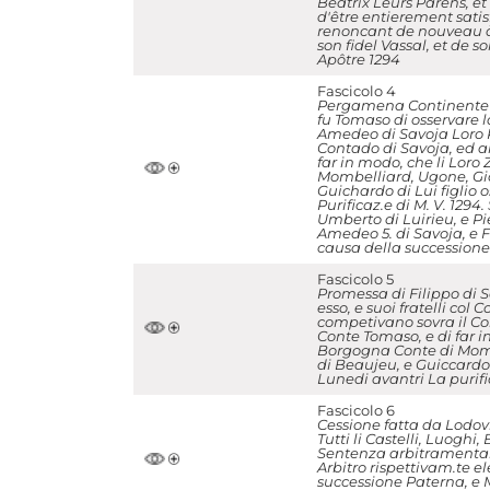
Beatrix Leurs Parens, et
d'être entierement satis
renoncant de nouveau à 
son fidel Vassal, et de s
Apôtre 1294
Fascicolo 4
Pergamena Continente Co
fu Tomaso di osservare l
Amedeo di Savoja Loro P
Contado di Savoja, ed alt
far in modo, che li Lor
Mombelliard, Ugone, Gio.
Guichardo di Lui figlio
Purificaz.e di M. V. 129
Umberto di Luirieu, e Pie
Amedeo 5. di Savoja, e 
causa della successione 
Fascicolo 5
Promessa di Filippo di 
esso, e suoi fratelli co
competivano sovra il Con
Conte Tomaso, e di far i
Borgogna Conte di Mombel
di Beaujeu, e Guiccardo 
Lunedi avantri La purifi
Fascicolo 6
Cessione fatta da Lodov
Tutti li Castelli, Luoghi
Sentenza arbitramentale
Arbitro rispettivam.te el
successione Paterna, e 