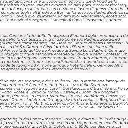
anza, ed approvazione di Lodovico di Savoja Sig.e di Vaud della
 proferta da Percivalo di Lavagna, ed altri patti, e convenzioni seg
deo di Savoja suo fratello, con cessione a favore di questo fatta dal d
 competentegli nell'Eredità, e Beni di Tomaso suo Padre, Beatrice s
Conti di Savoja suoi Zij Paterni, ed altri suoi Predecessori, eccettuato
ette Convenzioni assegnato Il Mercoledì dopo l'Ottava di S.t andrea
itoli. Cessione fatta dalla Principessa Eleonora figlia emancipata de
e della fu Contessa Sibilla al d.to Conte suo Padre, Edoardo, ed
ogni ragione competentegli ne' Beni, ed Eredità di detta Contessa Sib
esta de' S.ri Giac.o, e Cristofaro Atto d'Emancipazione delle
ed Agnese fatta dal Conte Amedeo di Savoja Loro Padre 6. Gennajo
.a Margarita figlia del Conte Amedeo di Savoja, e della Contessa Sibi
ratello d'ogni ragione competentegli nell'Eredità Materna, e Paterna
alla medesima costituite; con condizione, che morendo d.to suo fratell
o dette ragioni ad Aimone altro suo fratello delli 6. Gennajo Altra
ta Agnese a favore di d.to Odoardo suo fratello (...)
i Savoja, a suo nome, e de' suoi fratelli della remissione fattagli da
Procuratore del Conte Amedeo, in esecuz.e della Sentenza
convenzioni seguite tra di Loro I°. Del Palazzo, e Città di Torino, Porta
a Porta, Ponte, e Bastia di Torino, Castelli, e Luoghi di Moncalieri,
gone, Pinerolo, La Perosa, Miradolo, Cavour, Villafranca, Frozzasco,
zza, Druent, fedeltà, ed Omaggj dovuti da Nobili, e Borghesi di de
deltà de' Sig.ri di S. Martino, Luserna, Mombrone, Bricherasio, Bagnol
e, Vinovo, Scalenghe, Piossasco, Trana, e Bruino 24. Febbraro 1295
arita figlia del Conte Amedeo di Savoja, e della fu Sibilla di Bauge
oja suo fratello di tutto ciò poteva la med.a pretendere nell'Eredità 
 alla riserva de' di Lei Dritti Dotali, e di L. 6000. per disporne, con