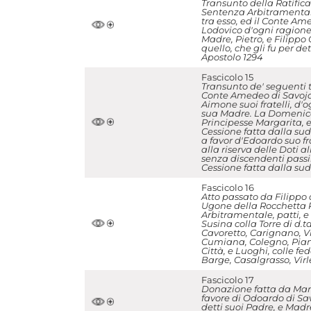
Transunto della Ratific
Sentenza Arbitramentale
tra esso, ed il Conte Ame
Lodovico d'ogni ragione
Madre, Pietro, e Filippo 
quello, che gli fu per d
Apostolo 1294
Fascicolo 15
Transunto de' seguenti t
Conte Amedeo di Savoja; 
Aimone suoi fratelli, d'
sua Madre. La Domenica f
Principesse Margarita, 
Cessione fatta dalla sud
a favor d'Edoardo suo f
alla riserva delle Doti 
senza discendenti passin
Cessione fatta dalla sud.
Fascicolo 16
Atto passato da Filippo d
Ugone della Rocchetta 
Arbitramentale, patti, e 
Susina colla Torre di d.t
Cavoretto, Carignano, Vi
Cumiana, Colegno, Piane
Città, e Luoghi, colle fe
Barge, Casalgrasso, Virl
Fascicolo 17
Donazione fatta da Marg
favore di Odoardo di Sav
detti suoi Padre, e Madre,