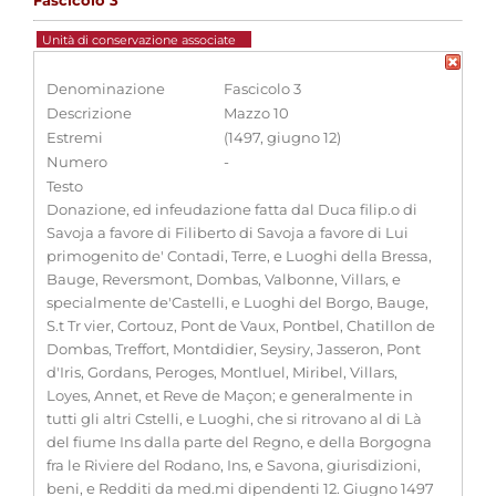
Fascicolo 3
Unità di conservazione associate
Denominazione
Fascicolo 3
Descrizione
Mazzo 10
Estremi
(1497, giugno 12)
Numero
-
Testo
Donazione, ed infeudazione fatta dal Duca filip.o di
Savoja a favore di Filiberto di Savoja a favore di Lui
primogenito de' Contadi, Terre, e Luoghi della Bressa,
Bauge, Reversmont, Dombas, Valbonne, Villars, e
specialmente de'Castelli, e Luoghi del Borgo, Bauge,
S.t Tr vier, Cortouz, Pont de Vaux, Pontbel, Chatillon de
Dombas, Treffort, Montdidier, Seysiry, Jasseron, Pont
d'Iris, Gordans, Peroges, Montluel, Miribel, Villars,
Loyes, Annet, et Reve de Maçon; e generalmente in
tutti gli altri Cstelli, e Luoghi, che si ritrovano al di Là
del fiume Ins dalla parte del Regno, e della Borgogna
fra le Riviere del Rodano, Ins, e Savona, giurisdizioni,
beni, e Redditi da med.mi dipendenti 12. Giugno 1497