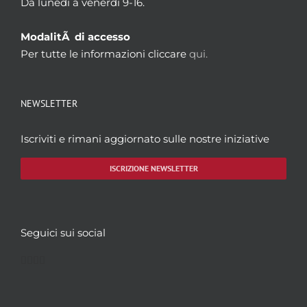
Da lunedì a venerdì 9-16.
ModalitÃ di accesso
Per tutte le informazioni cliccare
qui.
NEWSLETTER
Iscriviti e rimani aggiornato sulle nostre iniziative
ISCRIZIONE NEWSLETTER
Seguici sui social
Facebook
Twitter
YouTube
Instagram