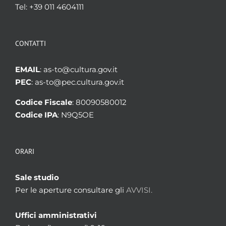
Tel: +39 011 4604111
CONTATTI
EMAIL
: as-to@cultura.gov.it
PEC
: as-to@pec.cultura.gov.it
Codice Fiscale
: 80090580012
Codice IPA
: N9Q5OE
ORARI
Sale studio
Per le aperture consultare gli
AVVISI.
Uffici amministrativi