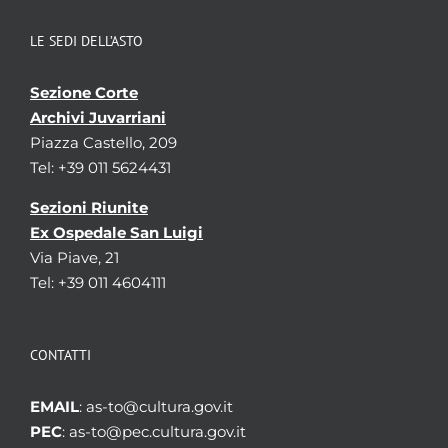
LE SEDI DELL’ASTO
Sezione Corte
Archivi Juvarriani
Piazza Castello, 209
Tel: +39 011 5624431
Sezioni Riunite
Ex Ospedale San Luigi
Via Piave, 21
Tel: +39 011 4604111
CONTATTI
EMAIL
: as-to@cultura.gov.it
PEC
: as-to@pec.cultura.gov.it