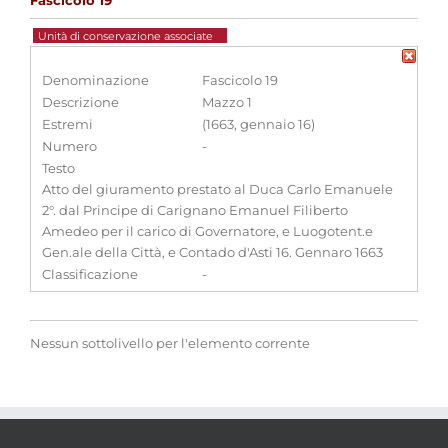
Fascicolo 19
Unità di conservazione associate
Denominazione
Fascicolo 19
Descrizione
Mazzo 1
Estremi
(1663, gennaio 16)
Numero
-
Testo
Atto del giuramento prestato al Duca Carlo Emanuele
2°. dal Principe di Carignano Emanuel Filiberto
Amedeo per il carico di Governatore, e Luogotent.e
Gen.ale della Città, e Contado d'Asti 16. Gennaro 1663
Classificazione
-
Nessun sottolivello per l'elemento corrente