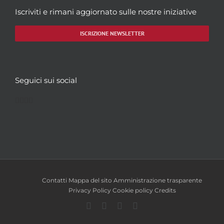
Iscriviti e rimani aggiornato sulle nostre iniziative
ISCRIZIONE NEWSLETTER
Seguici sui social
Facebook
Twitter
YouTube
Instagram
Contatti
Mappa del sito
Amministrazione trasparente
Privacy Policy
Cookie policy
Credits
Facebook
Twitter
YouTube
Instagram