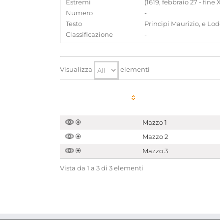
Estremi
(1619, febbraio 27 - fine 
Numero
-
Testo
Principi Maurizio, e Lo
Classificazione
-
Visualizza
elementi
Mazzo 1
Mazzo 2
Mazzo 3
Vista da 1 a 3 di 3 elementi