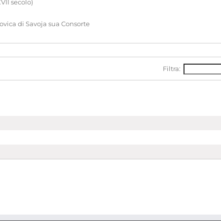
XVII secolo)
dovica di Savoja sua Consorte
Filtra: