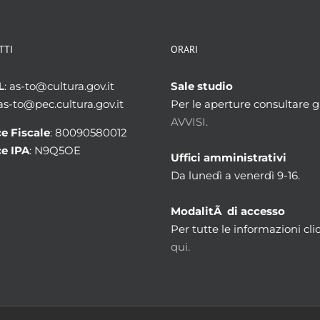
TTI
ORARI
L
: as-to@cultura.gov.it
Sale studio
 as-to@pec.cultura.gov.it
Per le aperture consultare gl
AVVISI.
e Fiscale
: 80090580012
e IPA
: N9Q5OE
Uffici amministrativi
Da lunedì a venerdì 9-16.
ModalitÃ di accesso
Per tutte le informazioni cli
qui.