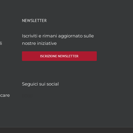
NEWSLETTER
Iscriviti e rimani aggiornato sulle
i
nostre iniziative
ISCRIZIONE NEWSLETTER
Seguici sui social
Facebook
Twitter
YouTube
Instagram
ccare