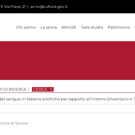
 Via Piave, 21
|
as-to@cultura.gov.it
Chi siamo
La storia
AttivitÃ
Sale studio
Patrimonio
I DI RICERCA
|
CERCA
del sangue in Materie politiche per rapporto all'interno [Inventario n. 
ovica di Savoia