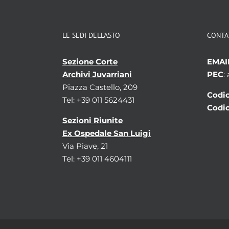
LE SEDI DELL’ASTO
CONTA
Sezione Corte
EMAI
Archivi Juvarriani
PEC
:
Piazza Castello, 209
Codic
Tel: +39 011 5624431
Codic
Sezioni Riunite
Ex Ospedale San Luigi
Via Piave, 21
Tel: +39 011 4604111