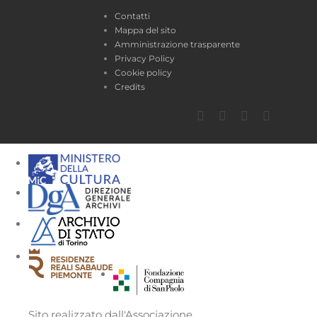
Contatti
Mappa del sito
Amministrazione trasparente
Privacy Policy
Cookie policy
Credits
Facebook
Twitter
YouTube
Instagra
Sito realizzato dall'Associazione