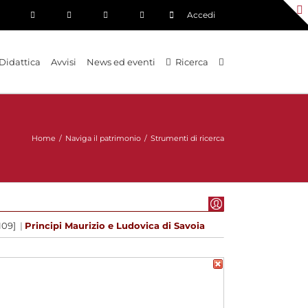
Accedi
Didattica
Avvisi
News ed eventi
Ricerca
Home
/
Naviga il patrimonio
/
Strumenti di ricerca
109]
|
Principi Maurizio e Ludovica di Savoia