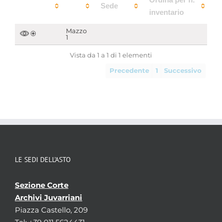
Sede
inventario
Mazzo
1
Vista da 1 a 1 di 1 elementi
Precedente
1
Successivo
LE SEDI DELL’ASTO
Sezione Corte
Archivi Juvarriani
Piazza Castello, 209