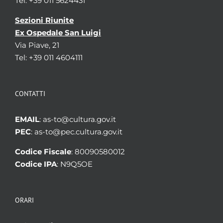
Tel: +39 011 5624431
Sezioni Riunite
Ex Ospedale San Luigi
Via Piave, 21
Tel: +39 011 4604111
CONTATTI
EMAIL
: as-to@cultura.gov.it
PEC
: as-to@pec.cultura.gov.it
Codice Fiscale
: 80090580012
Codice IPA
: N9Q5OE
ORARI