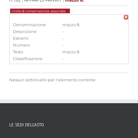
n. 131]
|
AFFARI DI PRIVATI
|
mazzo 8.
Unità di conservazione associate
Denominazione
mazzo 8.
Descrizione
-
Estremi
-
Numero
-
Testo
mazzo 8.
Classificazione
-
Nessun sottolivello per l'elemento corrente
LE SEDI DELL’ASTO