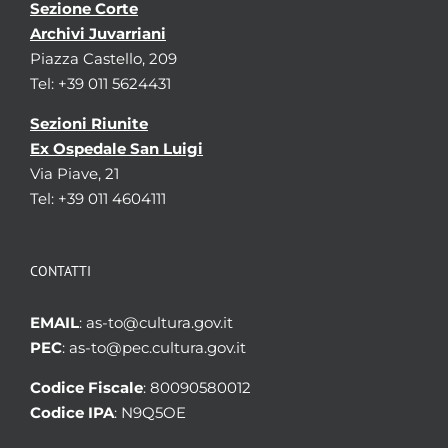
Sezione Corte
Archivi Juvarriani
Piazza Castello, 209
Tel: +39 011 5624431
Sezioni Riunite
Ex Ospedale San Luigi
Via Piave, 21
Tel: +39 011 4604111
CONTATTI
EMAIL
: as-to@cultura.gov.it
PEC
: as-to@pec.cultura.gov.it
Codice Fiscale
: 80090580012
Codice IPA
: N9Q5OE