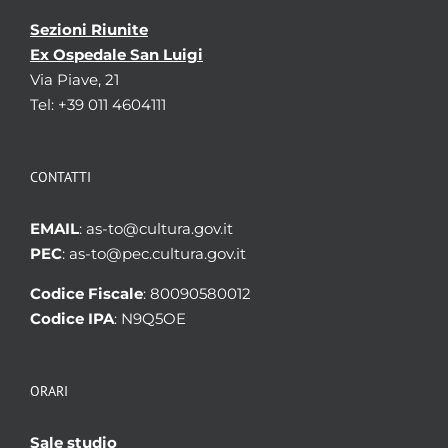
Sezioni Riunite
Ex Ospedale San Luigi
Via Piave, 21
Tel: +39 011 4604111
CONTATTI
EMAIL
: as-to@cultura.gov.it
PEC
: as-to@pec.cultura.gov.it
Codice Fiscale
: 80090580012
Codice IPA
: N9Q5OE
ORARI
Sale studio