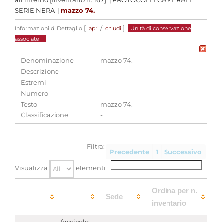
all'interno [Inventario n. 167]
|
PROTOCOLLI CAMERALI
SERIE NERA
|
mazzo 74.
[
/
]
Informazioni di Dettaglio
apri
chiudi
Unità di conservazione
associate
Denominazione
mazzo 74.
Descrizione
-
Estremi
-
Numero
-
Testo
mazzo 74.
Classificazione
-
Filtra:
Precedente
1
Successivo
Visualizza
elementi
Ordina per n.
Sede
inventario
fascicolo