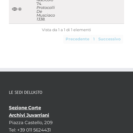
74.
Protocolli
De
Musciaco
1338.
Vista da 1 a 1 di 1 elementi
Precedente
1
Successivo
LE SEDI DELL’ASTO
Sezione Corte
Archivi Juvarriani
Piazza Castello, 209
Tel: +39 011 5624431