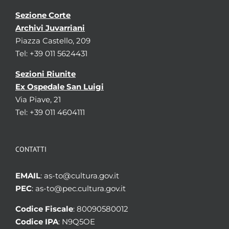
Sezione Corte
Archivi Juvarriani
Piazza Castello, 209
Tel: +39 011 5624431
Sezioni Riunite
Ex Ospedale San Luigi
Via Piave, 21
Tel: +39 011 4604111
CONTATTI
EMAIL
: as-to@cultura.gov.it
PEC
: as-to@pec.cultura.gov.it
Codice Fiscale
: 80090580012
Codice IPA
: N9Q5OE