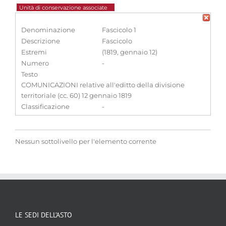
Unità di conservazione associate
Denominazione
Fascicolo 1
Descrizione
Fascicolo
Estremi
(1819, gennaio 12)
Numero
-
Testo
COMUNICAZIONI relative all'editto della divisione
territoriale (cc. 60) 12 gennaio 1819
Classificazione
-
Nessun sottolivello per l'elemento corrente
LE SEDI DELL’ASTO