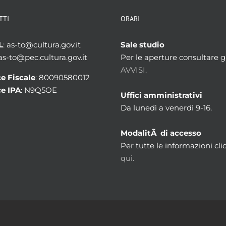
TTI
ORARI
L
: as-to@cultura.gov.it
Sale studio
 as-to@pec.cultura.gov.it
Per le aperture consultare gl
AVVISI.
e Fiscale
: 80090580012
e IPA
: N9Q5OE
Uffici amministrativi
Da lunedì a venerdì 9-16.
ModalitÃ di accesso
Per tutte le informazioni cli
qui.