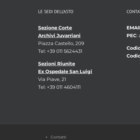
LE SEDI DELL’ASTO
CONTA
Sezione Corte
EMAI
Archivi Juvarriani
PEC
:
Piazza Castello, 209
Codic
Tel: +39 011 5624431
Codic
Sezioni Riunite
Ex Ospedale San Luigi
Via Piave, 21
Tel: +39 011 4604111
Contatti