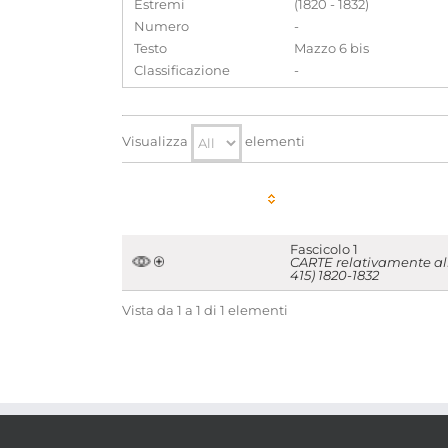
Estremi
(1820 - 1832)
Numero
-
Testo
Mazzo 6 bis
Classificazione
-
Visualizza
elementi
Fascicolo 1
CARTE relativamente all
415) 1820-1832
Vista da 1 a 1 di 1 elementi