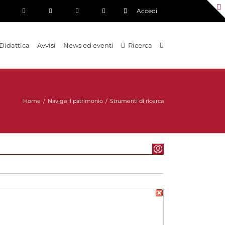
Accedi
Didattica
Avvisi
News ed eventi
Ricerca
Home
/
Naviga il patrimonio
/
Strumenti di ricerca