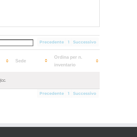
Precedente
1
Successivo
Ordina per n.
Sede
inventario
cc.
Precedente
1
Successivo