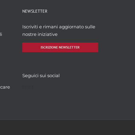
NEWSLETTER
Iscriviti e rimani aggiornato sulle
i
nostre iniziative
ISCRIZIONE NEWSLETTER
Seguici sui social
Facebook
Twitter
YouTube
Instagram
ccare