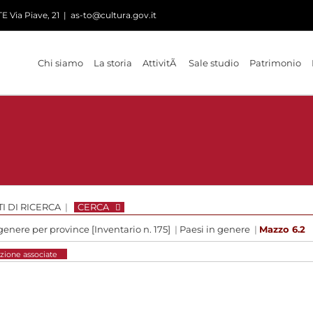
 Via Piave, 21
|
as-to@cultura.gov.it
Chi siamo
La storia
AttivitÃ
Sale studio
Patrimonio
I DI RICERCA
|
CERCA
genere per province [Inventario n. 175]
|
Paesi in genere
|
Mazzo 6.2
zione associate