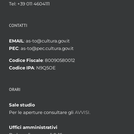
Tel: +39 011 4604111
CONTATTI
EMAIL
: as-to@cultura.gov.it
PEC
: as-to@pec.cultura.gov.it
Codice Fiscale
: 80090580012
Codice IPA
: N9Q5OE
ORARI
Sale studio
Per le aperture consultare gli
AVVISI.
Uffici amministrativi