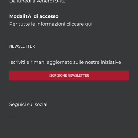
Da lunedì a venerdì 9-16.
ModalitÃ di accesso
Per tutte le informazioni cliccare
qui.
NEWSLETTER
Iscriviti e rimani aggiornato sulle nostre iniziative
ISCRIZIONE NEWSLETTER
Seguici sui social
Facebook
Twitter
YouTube
Instagram