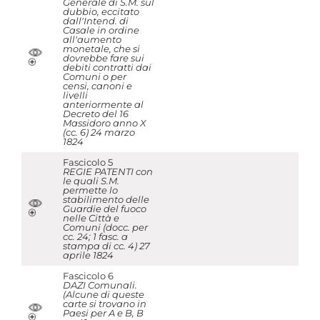
Generale di S.M. sul
dubbio, eccitato
dall'Intend. di
Casale in ordine
all'aumento
monetale, che si
dovrebbe fare sui
debiti contratti dai
Comuni o per
censi, canoni e
livelli
anteriormente al
Decreto del 16
Massidoro anno X
(cc. 6) 24 marzo
1824
Fascicolo 5
REGIE PATENTI con
le quali S.M.
permette lo
stabilimento delle
Guardie del fuoco
nelle Città e
Comuni (docc. per
cc. 24; 1 fasc. a
stampa di cc. 4) 27
aprile 1824
Fascicolo 6
DAZI Comunali.
(Alcune di queste
carte si trovano in
Paesi per A e B, B