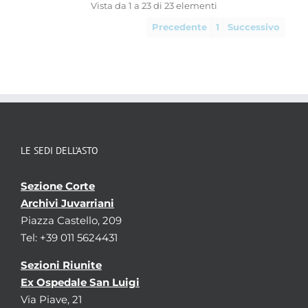
Vista da 1 a 23 di 23 elementi
Precedente
1
Successivo
LE SEDI DELL’ASTO
Sezione Corte
Archivi Juvarriani
Piazza Castello, 209
Tel: +39 011 5624431
Sezioni Riunite
Ex Ospedale San Luigi
Via Piave, 21