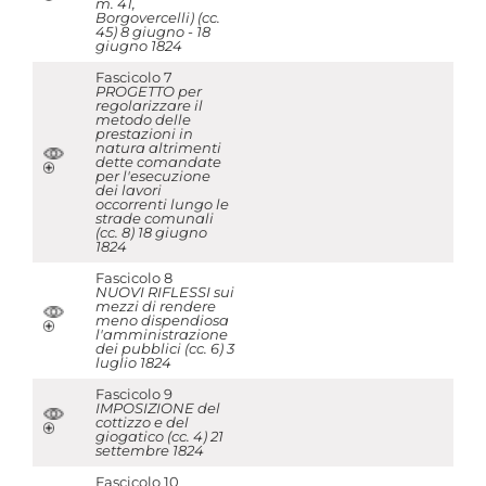
m. 41,
Borgovercelli) (cc.
45) 8 giugno - 18
giugno 1824
Fascicolo 7
PROGETTO per
regolarizzare il
metodo delle
prestazioni in
natura altrimenti
dette comandate
per l'esecuzione
dei lavori
occorrenti lungo le
strade comunali
(cc. 8) 18 giugno
1824
Fascicolo 8
NUOVI RIFLESSI sui
mezzi di rendere
meno dispendiosa
l'amministrazione
dei pubblici (cc. 6) 3
luglio 1824
Fascicolo 9
IMPOSIZIONE del
cottizzo e del
giogatico (cc. 4) 21
settembre 1824
Fascicolo 10