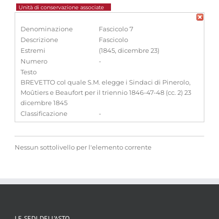
Unità di conservazione associate
Denominazione
Fascicolo 7
Descrizione
Fascicolo
Estremi
(1845, dicembre 23)
Numero
-
Testo
BREVETTO col quale S.M. elegge i Sindaci di Pinerolo,
Moûtiers e Beaufort per il triennio 1846-47-48 (cc. 2) 23
dicembre 1845
Classificazione
-
Nessun sottolivello per l'elemento corrente
LE SEDI DELL’ASTO