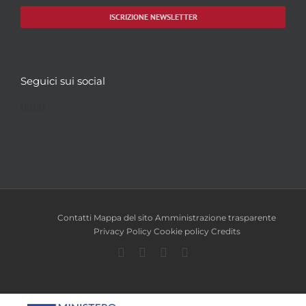
ISCRIZIONE NEWSLETTER
Seguici sui social
Facebook
Twitter
YouTube
Instagram
Contatti
Mappa del sito
Amministrazione trasparente
Privacy Policy
Cookie policy
Credits
Facebook
Twitter
YouTube
Instagram