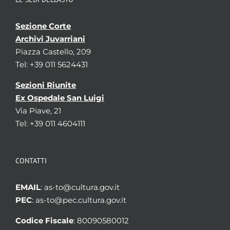
Sezione Corte
Archivi Juvarriani
Piazza Castello, 209
Tel: +39 011 5624431
Sezioni Riunite
Ex Ospedale San Luigi
Via Piave, 21
Tel: +39 011 4604111
CONTATTI
EMAIL
: as-to@cultura.gov.it
PEC
: as-to@pec.cultura.gov.it
Codice Fiscale
: 80090580012