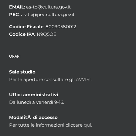
EMAIL
: as-to@cultura.gov.it
PEC
: as-to@pec.cultura.gov.it
Codice Fiscale
: 80090580012
Codice IPA
: N9Q5OE
ORARI
Sale studio
Per le aperture consultare gli
AVVISI.
Uffici amministrativi
Da lunedì a venerdì 9-16.
ModalitÃ di accesso
Per tutte le informazioni cliccare
qui.