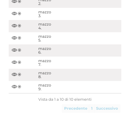
2.
mazzo
3.
mazzo
4.
mazzo
5.
mazzo
6.
mazzo
7.
mazzo
8.
mazzo
9.
Vista da 1 a 10 di 10 elementi
Precedente
1
Successivo