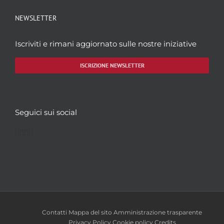
NEWSLETTER
Iscriviti e rimani aggiornato sulle nostre iniziative
ISCRIZIONE NEWSLETTER
Seguici sui social
Facebook
Twitter
YouTube
Instagram
Contatti
Mappa del sito
Amministrazione trasparente
Privacy Policy
Cookie policy
Credits