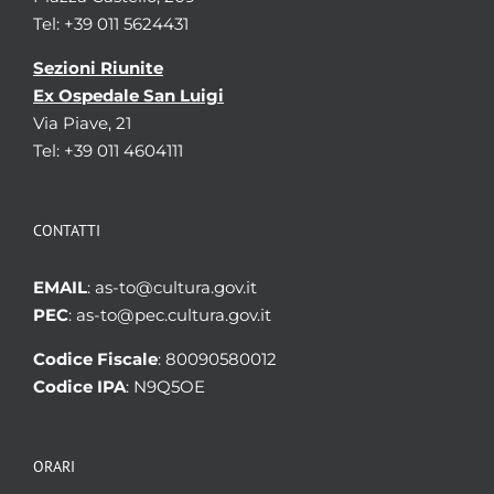
Tel: +39 011 5624431
Sezioni Riunite
Ex Ospedale San Luigi
Via Piave, 21
Tel: +39 011 4604111
CONTATTI
EMAIL
: as-to@cultura.gov.it
PEC
: as-to@pec.cultura.gov.it
Codice Fiscale
: 80090580012
Codice IPA
: N9Q5OE
ORARI