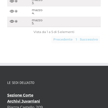
3.
mazzo
4.
mazzo
5.
Vista da 1 a 5 di 5 elementi
Precedente
1
Successivo
LE SEDI DELL’ASTO
Sezione Corte
Archivi Juvarriani
Piazza Castello, 209