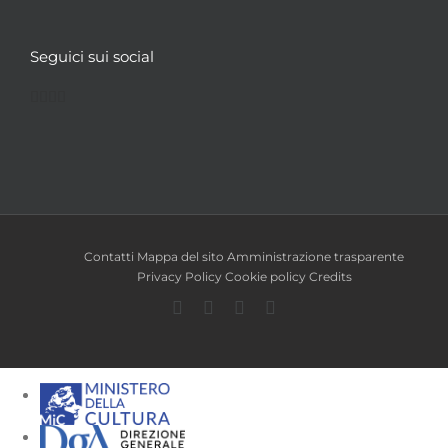
Seguici sui social
Facebook
Twitter
YouTube
Instagram
Contatti
Mappa del sito
Amministrazione trasparente
Privacy Policy
Cookie policy
Credits
Facebook
Twitter
YouTube
Instagram