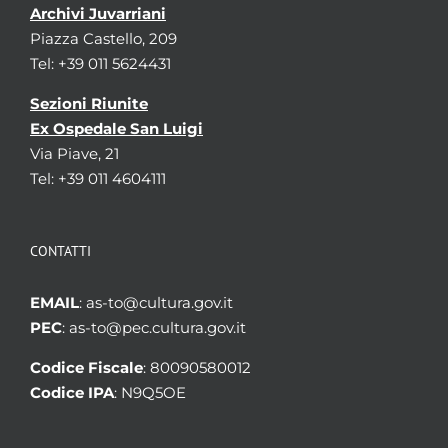
Archivi Juvarriani
Piazza Castello, 209
Tel: +39 011 5624431
Sezioni Riunite
Ex Ospedale San Luigi
Via Piave, 21
Tel: +39 011 4604111
CONTATTI
EMAIL
: as-to@cultura.gov.it
PEC
: as-to@pec.cultura.gov.it
Codice Fiscale
: 80090580012
Codice IPA
: N9Q5OE