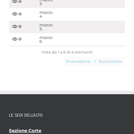
3.
mazzo
4.
mazzo
5.
mazzo
6.
Vista da 1 a 6 di 6 elementi
Precedente
1
Successivo
LE SEDI DELL’ASTO
Sezione Corte