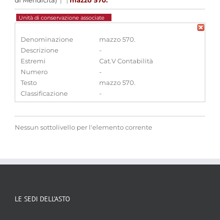
di Mendicità)
|
|
mazzo 570.
Unità di conservazione associate
Denominazione
mazzo 570.
Descrizione
-
Estremi
Cat.V Contabilità
Numero
-
Testo
mazzo 570.
Classificazione
-
Nessun sottolivello per l'elemento corrente
LE SEDI DELL’ASTO