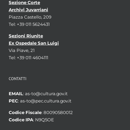
Sezione Corte
Archivi Juvarriani
Piazza Castello, 209
Tel: +39 011 5624431
Sezioni Riunite
Ex Ospedale San Luigi
Via Piave, 21
Tel: +39 011 4604111
CONTATTI
EMAIL
: as-to@cultura.gov.it
PEC
: as-to@pec.cultura.gov.it
Codice Fiscale
: 80090580012
Codice IPA
: N9Q5OE