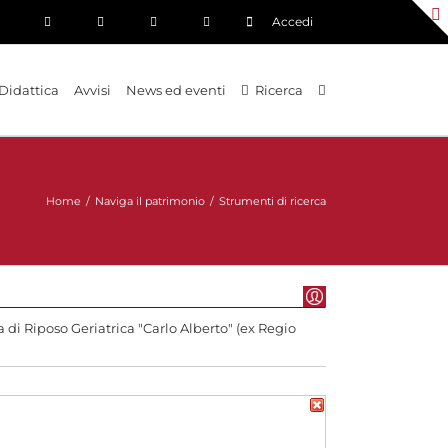
Accedi
Didattica
Avvisi
News ed eventi
Ricerca
Home
/
Naviga il patrimonio
/
Strumenti di ricerca
di Riposo Geriatrica "Carlo Alberto" (ex Regio