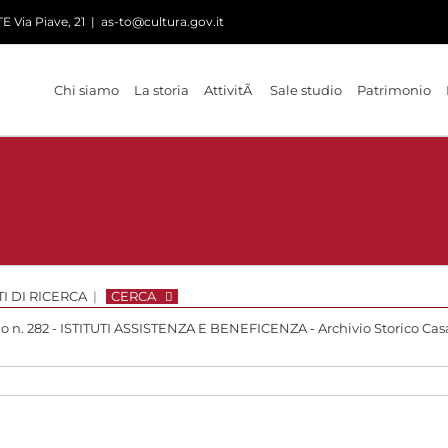
 Via Piave, 21
|
as-to@cultura.gov.it
Chi siamo
La storia
AttivitÃ
Sale studio
Patrimonio
I DI RICERCA
|
CERCA
io n. 282 - ISTITUTI ASSISTENZA E BENEFICENZA - Archivio Storico Casa 