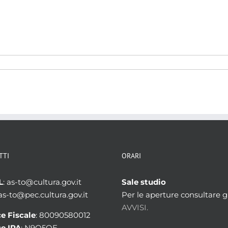
TTI
ORARI
L
: as-to@cultura.gov.it
Sale studio
 as-to@pec.cultura.gov.it
Per le aperture consultare gl
AVVISI.
e Fiscale
: 80090580012
e IPA
: N9Q5OE