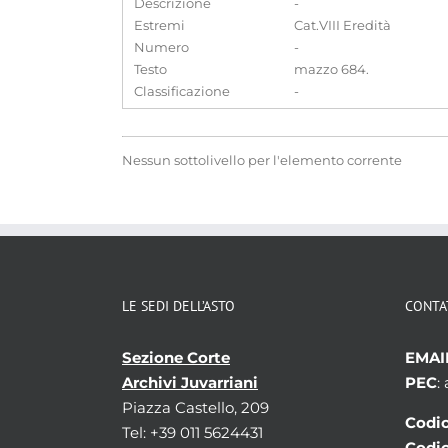
Descrizione
-
Estremi
Cat.VIII Eredità
Numero
-
Testo
mazzo 684.
Classificazione
-
Nessun sottolivello per l'elemento corrente
LE SEDI DELL’ASTO
CONTA
Sezione Corte
EMAI
Archivi Juvarriani
PEC
:
Piazza Castello, 209
Codic
Tel: +39 011 5624431
Codic