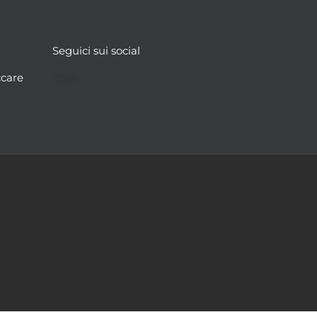
Seguici sui social
Facebook
Twitter
YouTube
Instagram
ccare