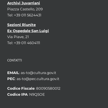
Archivi Juvarriani
Piazza Castello, 209
Tel: +39 011 5624431
Sezioni Riunite
Ex Ospedale San Luigi
Via Piave, 21
Tel: +39 011 4604111
CONTATTI
EMAIL
: as-to@cultura.gov.it
PEC
: as-to@pec.cultura.gov.it
Codice Fiscale
: 80090580012
Codice IPA
: N9Q5OE