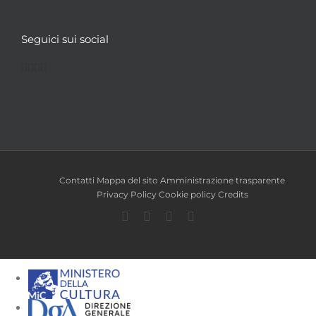
Seguici sui social
Facebook
Twitter
YouTube
Instagram
Contatti
Mappa del sito
Amministrazione trasparente
Privacy Policy
Cookie policy
Credits
Facebook
Twitter
YouTube
Instagram