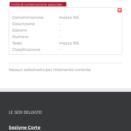
Unità di conservazione associate
Denominazione
mazzo 165.
Descrizione
-
Estremi
-
Numero
-
Testo
mazzo 165.
Classificazione
-
Nessun sottolivello per l'elemento corrente
LE SEDI DELL’ASTO
Sezione Corte