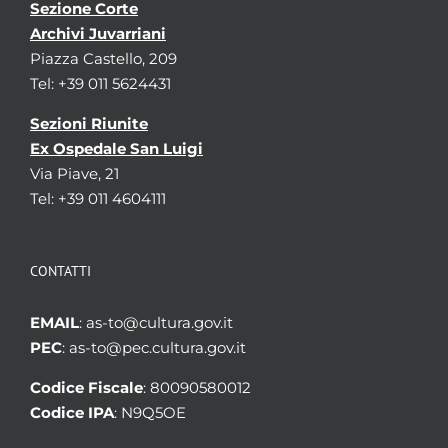
Sezione Corte
Archivi Juvarriani
Piazza Castello, 209
Tel: +39 011 5624431
Sezioni Riunite
Ex Ospedale San Luigi
Via Piave, 21
Tel: +39 011 4604111
CONTATTI
EMAIL
: as-to@cultura.gov.it
PEC
: as-to@pec.cultura.gov.it
Codice Fiscale
: 80090580012
Codice IPA
: N9Q5OE