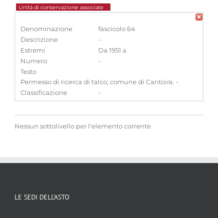
Unità di conservazione associate
Denominazione
fascicolo 64
Descrizione
-
Estremi
Da 1951 a
Numero
-
Testo
Permesso di ricerca di talco; comune di Cantoira. -
Classificazione
-
Nessun sottolivello per l'elemento corrente
LE SEDI DELL’ASTO