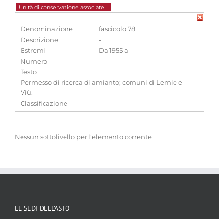
Unità di conservazione associate
Denominazione
fascicolo 78
Descrizione
-
Estremi
Da 1955 a
Numero
-
Testo
Permesso di ricerca di amianto; comuni di Lemie e
Viù. -
Classificazione
-
Nessun sottolivello per l'elemento corrente
LE SEDI DELL’ASTO