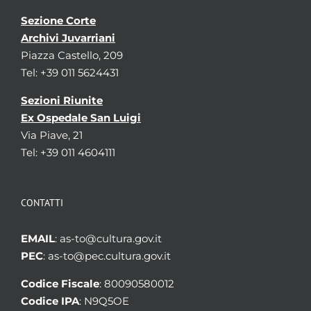
Sezione Corte
Archivi Juvarriani
Piazza Castello, 209
Tel: +39 011 5624431
Sezioni Riunite
Ex Ospedale San Luigi
Via Piave, 21
Tel: +39 011 4604111
CONTATTI
EMAIL
: as-to@cultura.gov.it
PEC
: as-to@pec.cultura.gov.it
Codice Fiscale
: 80090580012
Codice IPA
: N9Q5OE