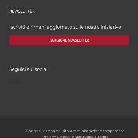
NEWSLETTER
Iscriviti e rimani aggiornato sulle nostre iniziative
ISCRIZIONE NEWSLETTER
Seguici sui social
Facebook
Twitter
YouTube
Instagram
Contatti
Mappa del sito
Amministrazione trasparente
Privacy Policy
Cookie policy
Credits