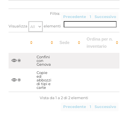
Visualizza in .pdf
Filtra:
Precedente
1
Successivo
Visualizza
elementi
Ordina per n.
Sede
inventario
Confini
con
Genova
Copie
ed
abbozzi
di tipi e
carte
Vista da 1 a 2 di 2 elementi
Precedente
1
Successivo