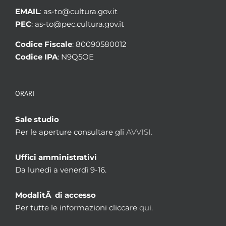
EMAIL
: as-to@cultura.gov.it
PEC
: as-to@pec.cultura.gov.it
Codice Fiscale
: 80090580012
Codice IPA
: N9Q5OE
ORARI
Sale studio
Per le aperture consultare gli
AVVISI.
Uffici amministrativi
Da lunedì a venerdì 9-16.
ModalitÃ di accesso
Per tutte le informazioni cliccare
qui.