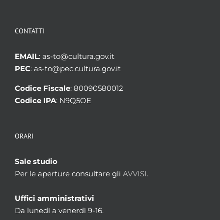
CONTATTI
EMAIL
: as-to@cultura.gov.it
PEC
: as-to@pec.cultura.gov.it
Codice Fiscale
: 80090580012
Codice IPA
: N9Q5OE
ORARI
Sale studio
Per le aperture consultare gli
AVVISI.
Uffici amministrativi
Da lunedì a venerdì 9-16.