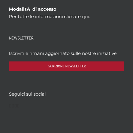
ModalitÃ di accesso
Per tutte le informazioni cliccare
qui.
NEWSLETTER
Iscriviti e rimani aggiornato sulle nostre iniziative
ISCRIZIONE NEWSLETTER
Seguici sui social
Facebook
Twitter
YouTube
Instagram