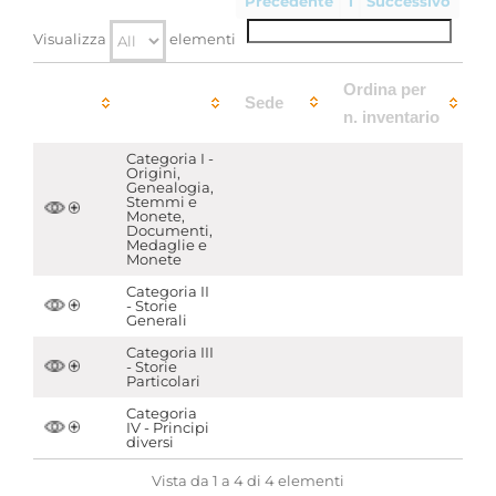
Precedente
1
Successivo
Visualizza
elementi
Ordina per
Sede
n. inventario
Categoria I -
Origini,
Genealogia,
Stemmi e
Monete,
Documenti,
Medaglie e
Monete
Categoria II
- Storie
Generali
Categoria III
- Storie
Particolari
Categoria
IV - Principi
diversi
Vista da 1 a 4 di 4 elementi