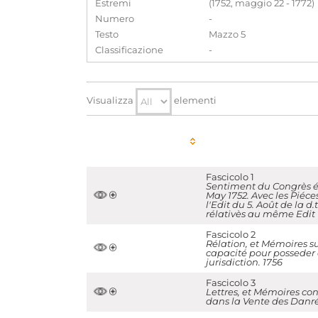
Estremi
(1752, maggio 22 - 1772)
Numero
-
Testo
Mazzo 5
Classificazione
-
Visualizza
elementi
Fascicolo 1
Sentiment du Congrès éta
May 1752. Avec les Piéce
l'Edit du 5. Août de la d
rélativès au même Edit
Fascicolo 2
Rélation, et Mémoires sur
capacité pour posseder d
jurisdiction. 1756
Fascicolo 3
Lettres, et Mémoires co
dans la Vente des Danrée