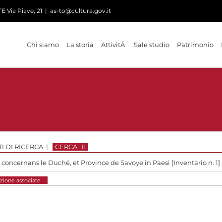
 Via Piave, 21
|
as-to@cultura.gov.it
Chi siamo
La storia
AttivitÃ
Sale studio
Patrimonio
I DI RICERCA
|
CERCA
 concernans le Duché, et Province de Savoye in Paesi [Inventario n. 1]
zione associate