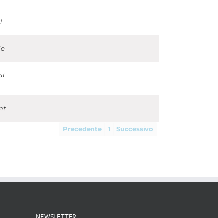
i
le
61
et
Precedente
1
Successivo
NEWSLETTER