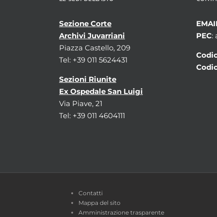
Sezione Corte
EMAI
Archivi Juvarriani
PEC
:
Piazza Castello, 209
Codic
Tel: +39 011 5624431
Codic
Sezioni Riunite
Ex Ospedale San Luigi
Via Piave, 21
Tel: +39 011 4604111
Contatti
Mappa del sito
Amministrazione trasparente