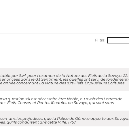
Filtra:
blit par S.M. pour l'examen de la Nature des Fiefs de la Savoye. 22.
s énoncées dans le d.t Sentiment, les quelles ont servi de fondement
.te année concernant La Nature des d.ts Fiefs. Et plusieurs Ecritures
 la question s'il est nécessaire être Noble, ou avoir des Lettres de
es Fiefs, Censes, et Rentes féodales en Savoye, qui sont sans
ncernans les préjudices, que la Police de Géneve apporte aux Savoya
s, qu'ils conduisent dns cette Ville. 1757