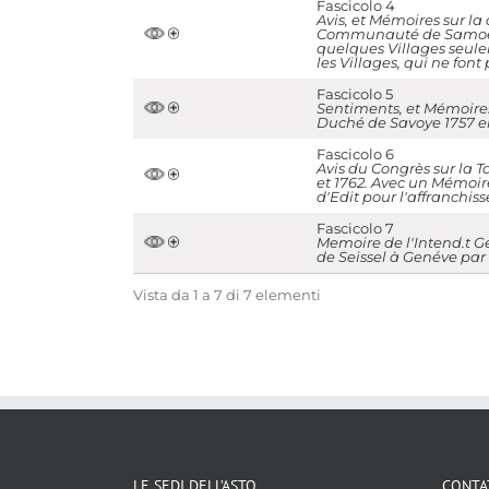
Fascicolo 4
Avis, et Mémoires sur la
Communauté de Samoën,
quelques Villages seul
les Villages, qui ne fo
Fascicolo 5
Sentiments, et Mémoires
Duché de Savoye 1757 e
Fascicolo 6
Avis du Congrès sur la T
et 1762. Avec un Mémoire s
d'Edit pour l'affranchisse
Fascicolo 7
Memoire de l'Intend.t 
de Seissel à Genéve par
Vista da 1 a 7 di 7 elementi
LE SEDI DELL’ASTO
CONTA