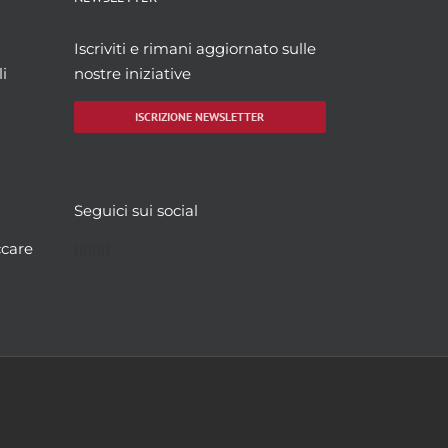
Iscriviti e rimani aggiornato sulle
i
nostre iniziative
ISCRIZIONE NEWSLETTER
Seguici sui social
Facebook
Twitter
YouTube
Instagram
ccare