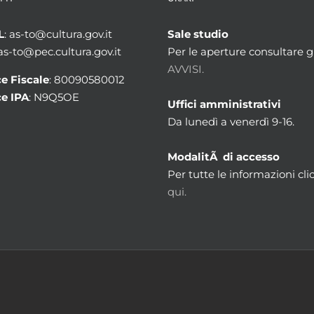
L
: as-to@cultura.gov.it
Sale studio
 as-to@pec.cultura.gov.it
Per le aperture consultare gl
AVVISI.
e Fiscale
: 80090580012
e IPA
: N9Q5OE
Uffici amministrativi
Da lunedì a venerdì 9-16.
ModalitÃ di accesso
Per tutte le informazioni cli
qui.