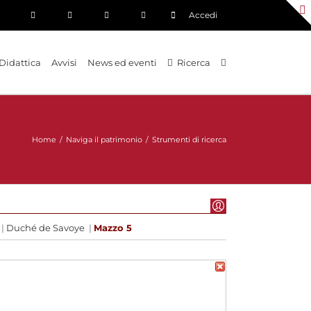
Accedi
Didattica
Avvisi
News ed eventi
Ricerca
Home
/
Naviga il patrimonio
/
Strumenti di ricerca
|
Duché de Savoye
|
Mazzo 5