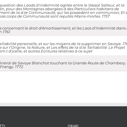
 question des Laods d'indemnité agitée entre le Vassal Salteur, et la
 pour des Montagnes abergées à des Particuliers habitans de
ement de la d.te Communauté, qui les possedent en communion; Et s
nt pas corps de Communauté sont reputés Mains-mortes. 1757
 concernant le droit d'Amortissement, et les Laos d'Indemnité dans 
n 1761
aillabilité personelle, et sur les moyens de la supprimer en Savoye. 17
ur l'Origine, la Nature, et Les effets de la d.te Taillabilité: Le Projet
m.t d'jcelle, et autres Ecritures rélatives à ce sujet
Général de Savoye Blanchot touchant la Grande Route de Chambery, 
 Frangy. 1772
TTI
ORARI