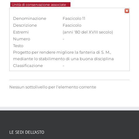
Unità di conservazione associate
Denominazione
Fascicolo 11
Descrizione
Fascicolo
Estremi
(anni '80 del XVIII secolo)
Numero
-
Testo
Progetto per rendere migliore la fanteria di S. M.,
mediante lo stabilimento di una buona disciplina
Classificazione
-
Nessun sottolivello per l'elemento corrente
LE SEDI DELL’ASTO