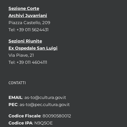
Sezione Corte
Archivi Juvarriani
Piazza Castello, 209
Tel: +39 011 5624431
Sezioni Riunite
Ex Ospedale San Luigi
Via Piave, 21
Tel: +39 011 4604111
CONTATTI
EMAIL
: as-to@cultura.gov.it
PEC
: as-to@pec.cultura.gov.it
Codice Fiscale
: 80090580012
Codice IPA
: N9Q5OE