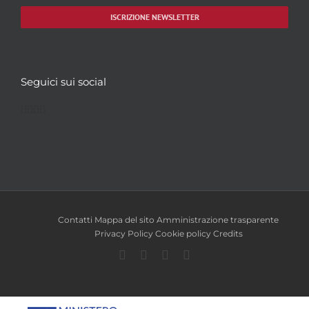
ISCRIZIONE NEWSLETTER
Seguici sui social
Facebook
Twitter
YouTube
Instagram
Contatti
Mappa del sito
Amministrazione trasparente
Privacy Policy
Cookie policy
Credits
Facebook
Twitter
YouTube
Instagram