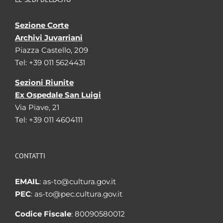
Sezione Corte
Archivi Juvarriani
Piazza Castello, 209
Tel: +39 011 5624431
Sezioni Riunite
Ex Ospedale San Luigi
Via Piave, 21
Tel: +39 011 4604111
CONTATTI
EMAIL
: as-to@cultura.gov.it
PEC
: as-to@pec.cultura.gov.it
Codice Fiscale
: 80090580012