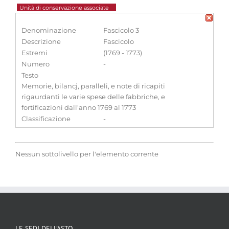
Unità di conservazione associate
Denominazione
Fascicolo 3
Descrizione
Fascicolo
Estremi
(1769 - 1773)
Numero
-
Testo
Memorie, bilancj, paralleli, e note di ricapiti
rigaurdanti le varie spese delle fabbriche, e
fortificazioni dall'anno 1769 al 1773
Classificazione
-
Nessun sottolivello per l'elemento corrente
LE SEDI DELL’ASTO