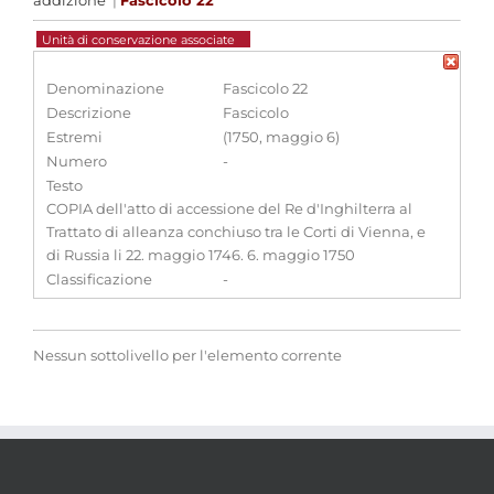
addizione
|
Fascicolo 22
Unità di conservazione associate
Denominazione
Fascicolo 22
Descrizione
Fascicolo
Estremi
(1750, maggio 6)
Numero
-
Testo
COPIA dell'atto di accessione del Re d'Inghilterra al
Trattato di alleanza conchiuso tra le Corti di Vienna, e
di Russia li 22. maggio 1746. 6. maggio 1750
Classificazione
-
Nessun sottolivello per l'elemento corrente