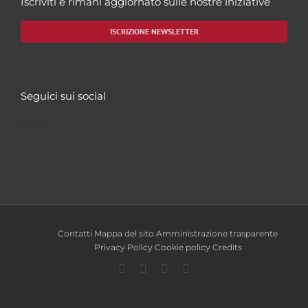
Iscriviti e rimani aggiornato sulle nostre iniziative
ISCRIZIONE NEWSLETTER
Seguici sui social
Facebook
Twitter
YouTube
Instagram
Contatti
Mappa del sito
Amministrazione trasparente
Privacy Policy
Cookie policy
Credits
Facebook
Twitter
YouTube
Instagram