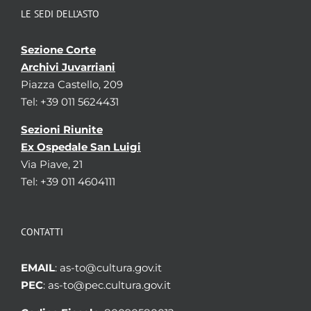
LE SEDI DELL’ASTO
Sezione Corte
Archivi Juvarriani
Piazza Castello, 209
Tel: +39 011 5624431
Sezioni Riunite
Ex Ospedale San Luigi
Via Piave, 21
Tel: +39 011 4604111
CONTATTI
EMAIL
: as-to@cultura.gov.it
PEC
: as-to@pec.cultura.gov.it