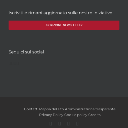
Iscriviti e rimani aggiornato sulle nostre iniziative
ISCRIZIONE NEWSLETTER
Seguici sui social
Facebook
Twitter
YouTube
Instagram
Contatti
Mappa del sito
Amministrazione trasparente
Privacy Policy
Cookie policy
Credits
Facebook
Twitter
YouTube
Instagram