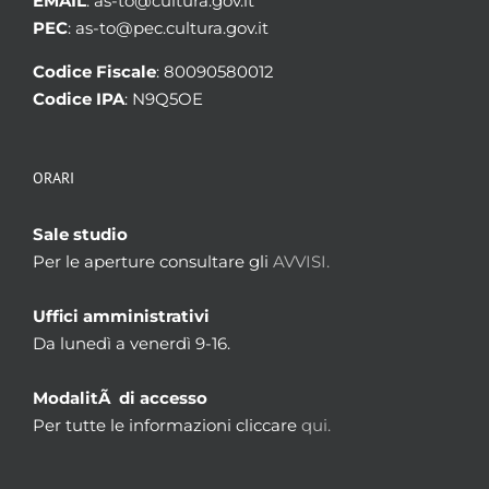
EMAIL
: as-to@cultura.gov.it
PEC
: as-to@pec.cultura.gov.it
Codice Fiscale
: 80090580012
Codice IPA
: N9Q5OE
ORARI
Sale studio
Per le aperture consultare gli
AVVISI.
Uffici amministrativi
Da lunedì a venerdì 9-16.
ModalitÃ di accesso
Per tutte le informazioni cliccare
qui.