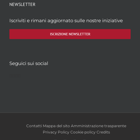
NEWSLETTER
Iscriviti e rimani aggiornato sulle nostre iniziative
ISCRIZIONE NEWSLETTER
Seguici sui social
Facebook
Twitter
YouTube
Instagram
Contatti
Mappa del sito
Amministrazione trasparente
Privacy Policy
Cookie policy
Credits