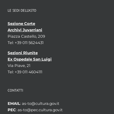
LE SEDI DELL’ASTO
Sezione Corte
Archivi Juvarriani
Piazza Castello, 209
Tel: +39 011 5624431
Sezioni Riunite
Ex Ospedale San Luigi
Via Piave, 21
Tel: +39 011 4604111
CONTATTI
EMAIL
: as-to@cultura.gov.it
PEC
: as-to@pec.cultura.gov.it