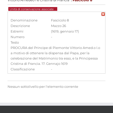
Vittorio Amedeo I e Cristina di Francia
|
Fascicolo 8
Unità di conservazione associate
Denominazione
Fascicolo 8
Descrizione
Mazzo 26
Estremi
(1619, gennaio 17)
Numero
-
Testo
PROCURA del Principe di Piemonte Vittorio Amed.o I.o
a motivo di ottenere la dispensa dal Papa, per la
celebrazione del Matrimonio tra esso, e la Principessa
Cristina di Francia. 17. Gennajo 1619
Classificazione
-
Nessun sottolivello per l'elemento corrente