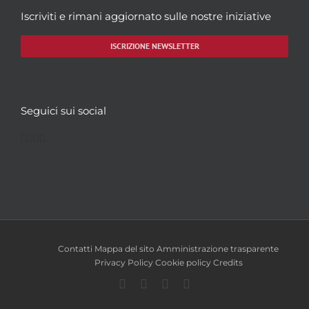
Iscriviti e rimani aggiornato sulle nostre iniziative
ISCRIZIONE NEWSLETTER
Seguici sui social
Facebook
Twitter
YouTube
Instagram
Contatti
Mappa del sito
Amministrazione trasparente
Privacy Policy
Cookie policy
Credits
Facebook
Twitter
YouTube
Instagram