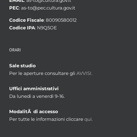
EMAIL
: as-to@cultura.gov.it
PEC
: as-to@pec.cultura.gov.it
Codice Fiscale
: 80090580012
Codice IPA
: N9Q5OE
ORARI
Sale studio
Per le aperture consultare gli
AVVISI.
Uffici amministrativi
Da lunedì a venerdì 9-16.
ModalitÃ di accesso
Per tutte le informazioni cliccare
qui.