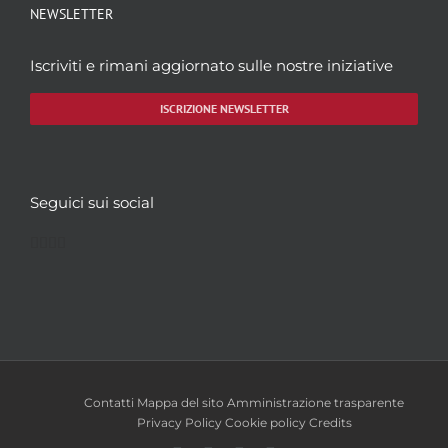
NEWSLETTER
Iscriviti e rimani aggiornato sulle nostre iniziative
ISCRIZIONE NEWSLETTER
Seguici sui social
Facebook
Twitter
YouTube
Instagram
Contatti
Mappa del sito
Amministrazione trasparente
Privacy Policy
Cookie policy
Credits