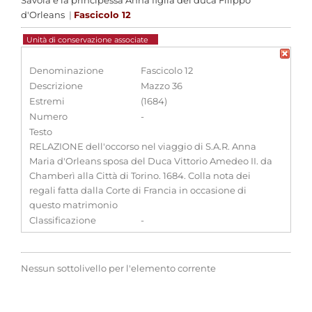
Savoia e la principessa Anna figlia del duca Filippo
d'Orleans
|
Fascicolo 12
Unità di conservazione associate
Denominazione
Fascicolo 12
Descrizione
Mazzo 36
Estremi
(1684)
Numero
-
Testo
RELAZIONE dell'occorso nel viaggio di S.A.R. Anna
Maria d'Orleans sposa del Duca Vittorio Amedeo II. da
Chamberì alla Città di Torino. 1684. Colla nota dei
regali fatta dalla Corte di Francia in occasione di
questo matrimonio
Classificazione
-
Nessun sottolivello per l'elemento corrente