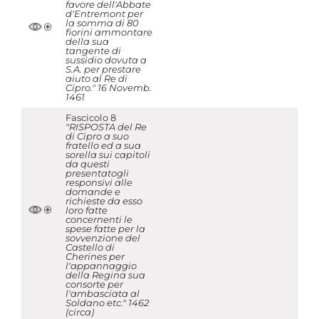
favore dell'Abbate
d'Entremont per
la somma di 80
fiorini ammontare
della sua
tangente di
sussidio dovuta a
S.A. per prestare
aiuto al Re di
Cipro." 16 Novemb.
1461
Fascicolo 8
"RISPOSTA del Re
di Cipro a suo
fratello ed a sua
sorella sui capitoli
da questi
presentatogli
responsivi alle
domande e
richieste da esso
loro fatte
concernenti le
spese fatte per la
sovvenzione del
Castello di
Cherines per
l'appannaggio
della Regina sua
consorte per
l'ambasciata al
Soldano etc." 1462
(circa)