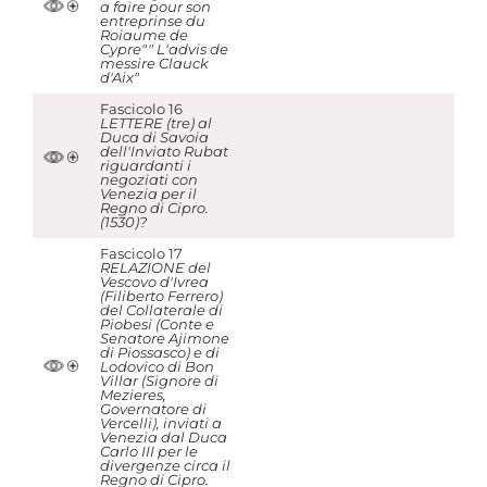
a faire pour son
entreprinse du
Roiaume de
Cypre"" L'advis de
messire Clauck
d'Aix"
Fascicolo 16
LETTERE (tre) al
Duca di Savoia
dell'Inviato Rubat
riguardanti i
negoziati con
Venezia per il
Regno di Cipro.
(1530)?
Fascicolo 17
RELAZIONE del
Vescovo d'Ivrea
(Filiberto Ferrero)
del Collaterale di
Piobesi (Conte e
Senatore Ajimone
di Piossasco) e di
Lodovico di Bon
Villar (Signore di
Mezieres,
Governatore di
Vercelli), inviati a
Venezia dal Duca
Carlo III per le
divergenze circa il
Regno di Cipro.