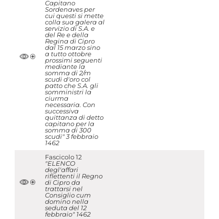
Capitano
Sordenaves per
cui questi si mette
colla sua galera al
servizio di S.A. e
del Re e della
Regina di Cipro
dal 15 marzo sino
a tutto ottobre
prossimi seguenti
mediante la
somma di 2/m
scudi d'oro col
patto che S.A. gli
somministri la
ciurma
necessaria. Con
successiva
quittanza di detto
capitano per la
somma di 300
scudi" 3 febbraio
1462
Fascicolo 12
"ELENCO
degl'affari
riflettenti il Regno
di Cipro da
trattarsi nel
Consiglio cum
domino nella
seduta del 12
febbraio" 1462