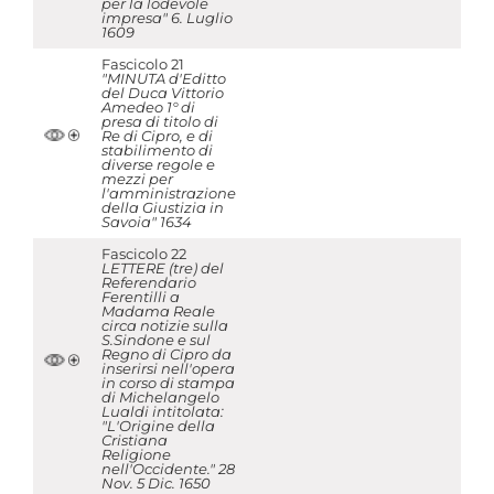
per la lodevole
impresa" 6. Luglio
1609
Fascicolo 21
"MINUTA d'Editto
del Duca Vittorio
Amedeo 1° di
presa di titolo di
Re di Cipro, e di
stabilimento di
diverse regole e
mezzi per
l'amministrazione
della Giustizia in
Savoia" 1634
Fascicolo 22
LETTERE (tre) del
Referendario
Ferentilli a
Madama Reale
circa notizie sulla
S.Sindone e sul
Regno di Cipro da
inserirsi nell'opera
in corso di stampa
di Michelangelo
Lualdi intitolata:
"L'Origine della
Cristiana
Religione
nell'Occidente." 28
Nov. 5 Dic. 1650