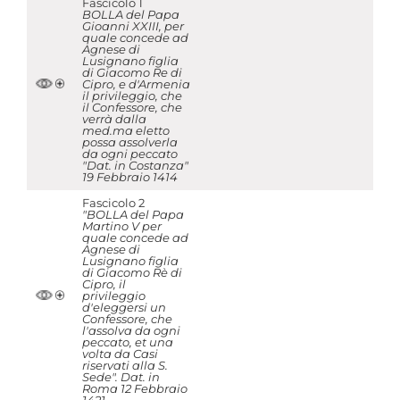
Fascicolo 1
BOLLA del Papa
Gioanni XXIII, per
quale concede ad
Agnese di
Lusignano figlia
di Giacomo Re di
Cipro, e d'Armenia
il privileggio, che
il Confessore, che
verrà dalla
med.ma eletto
possa assolverla
da ogni peccato
"Dat. in Costanza"
19 Febbraio 1414
Fascicolo 2
"BOLLA del Papa
Martino V per
quale concede ad
Agnese di
Lusignano figlia
di Giacomo Rè di
Cipro, il
privileggio
d'eleggersi un
Confessore, che
l'assolva da ogni
peccato, et una
volta da Casi
riservati alla S.
Sede". Dat. in
Roma 12 Febbraio