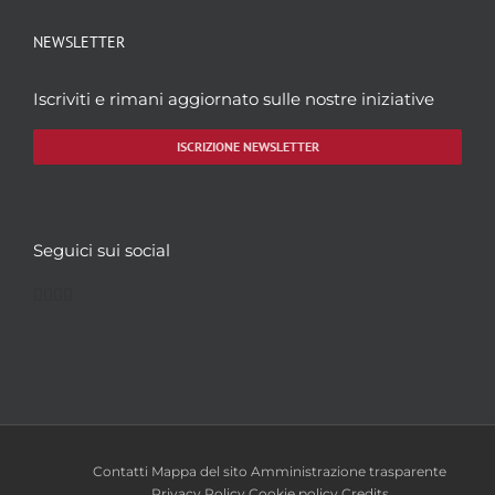
NEWSLETTER
Iscriviti e rimani aggiornato sulle nostre iniziative
ISCRIZIONE NEWSLETTER
Seguici sui social
Facebook
Twitter
YouTube
Instagram
Contatti
Mappa del sito
Amministrazione trasparente
Privacy Policy
Cookie policy
Credits