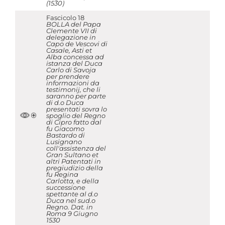
(1530)
Fascicolo 18
BOLLA del Papa
Clemente VII di
delegazione in
Capo de Vescovi di
Casale, Asti et
Alba concessa ad
istanza del Duca
Carlo di Savoja
per prendere
informazioni da
testimonij, che li
saranno per parte
di d.o Duca
presentati sovra lo
spoglio del Regno
di Cipro fatto dal
fu Giacomo
Bastardo di
Lusignano
coll'assistenza del
Gran Sultano et
altri Patentati in
pregiudizio della
fu Regina
Carlotta, e della
successione
spettante al d.o
Duca nel sud.o
Regno. Dat. in
Roma 9 Giugno
1530