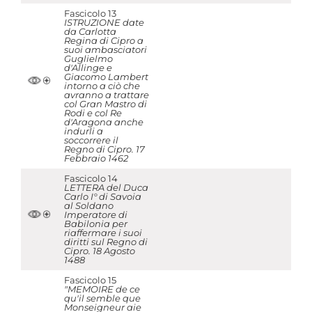
Fascicolo 13
ISTRUZIONE date
da Carlotta
Regina di Cipro a
suoi ambasciatori
Guglielmo
d'Allinge e
Giacomo Lambert
intorno a ciò che
avranno a trattare
col Gran Mastro di
Rodi e col Re
d'Aragona anche
indurli a
soccorrere il
Regno di Cipro. 17
Febbraio 1462
Fascicolo 14
LETTERA del Duca
Carlo I° di Savoia
al Soldano
Imperatore di
Babilonia per
riaffermare i suoi
diritti sul Regno di
Cipro. 18 Agosto
1488
Fascicolo 15
"MEMOIRE de ce
qu'il semble que
Monseigneur aie