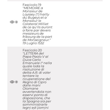
Fascicolo 19
"MEMOIRE a
Monsieur de
Loyssey (?) hailly
du Bugeys et a
Monsieur le
Colateral Milliet
de ce qu'ils auront
a faire par devers
messieurs de
fribourg de la part
de Monseigneur."
19 Luglio 1532
Fascicolo 20
"LETTERA del
Papa Paolo V al
Duca Carlo
Emanuele I° nella
quale loda la
risoluzione di
detta A.R. di voler
tentare la
ricuperatione del
Regno di Cipro
dalle mani
Otomane
avvertendola non
esservi ponto di
disposizione, che
la Spagna sia per
somministrarle
legni ed Uomini