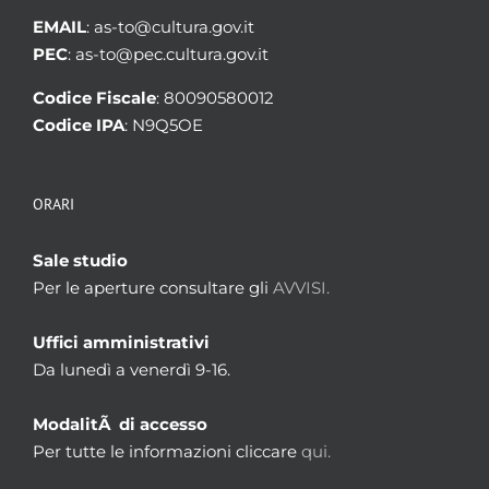
EMAIL
: as-to@cultura.gov.it
PEC
: as-to@pec.cultura.gov.it
Codice Fiscale
: 80090580012
Codice IPA
: N9Q5OE
ORARI
Sale studio
Per le aperture consultare gli
AVVISI.
Uffici amministrativi
Da lunedì a venerdì 9-16.
ModalitÃ di accesso
Per tutte le informazioni cliccare
qui.