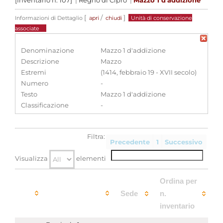
[Inventario n. 107]
|
Regno di Cipro
|
Mazzo 1 d'addizione
[
/
]
Informazioni di Dettaglio
apri
chiudi
Unità di conservazione
associate
Denominazione
Mazzo 1 d'addizione
Descrizione
Mazzo
Estremi
(1414, febbraio 19 - XVII secolo)
Numero
-
Testo
Mazzo 1 d'addizione
Classificazione
-
Filtra:
Precedente
1
Successivo
Visualizza
elementi
Ordina per
Sede
n.
inventario