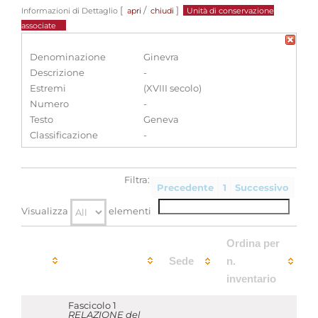
[
/
]
Informazioni di Dettaglio
apri
chiudi
Unità di conservazione
associate
Denominazione
Ginevra
Descrizione
-
Estremi
(XVIII secolo)
Numero
-
Testo
Geneva
Classificazione
-
Filtra:
Precedente
1
Successivo
Visualizza
elementi
Ordina per
Sede
n.
inventario
Fascicolo 1
RELAZIONE del