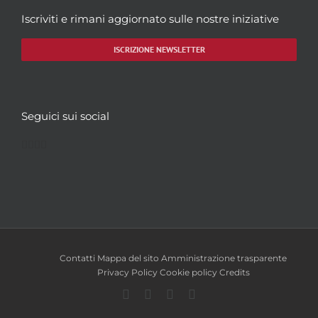
Iscriviti e rimani aggiornato sulle nostre iniziative
ISCRIZIONE NEWSLETTER
Seguici sui social
Facebook
Twitter
YouTube
Instagram
Contatti
Mappa del sito
Amministrazione trasparente
Privacy Policy
Cookie policy
Credits
Facebook
Twitter
YouTube
Instagram