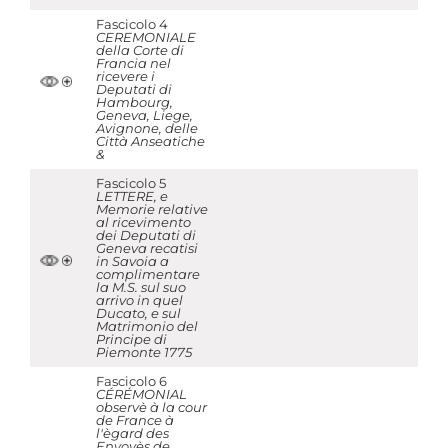
Fascicolo 4
CEREMONIALE
della Corte di
Francia nel
ricevere i
Deputati di
Hambourg,
Geneva, Liege,
Avignone, delle
Città Anseatiche
&
Fascicolo 5
LETTERE, e
Memorie relative
al ricevimento
dei Deputati di
Geneva recatisi
in Savoia a
complimentare
la M.S. sul suo
arrivo in quel
Ducato, e sul
Matrimonio del
Principe di
Piemonte 1775
Fascicolo 6
CÉRÉMONIAL
observè à la cour
de France à
l'ègard des
Envoyès de