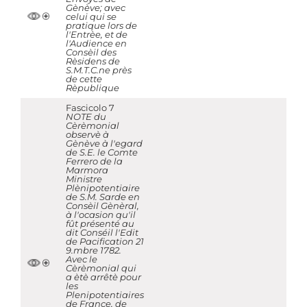
Gènève; avec
celui qui se
pratique lors de
l'Entrèe, et de
l'Audience en
Consèil des
Rèsidens de
S.M.T.C.ne près
de cette
Rèpublique
Fascicolo 7
NOTE du
Cèrèmonial
observè à
Gènève à l'egard
de S.E. le Comte
Ferrero de la
Marmora
Ministre
Plènipotentiaire
de S.M. Sarde en
Consèil Gènèral,
à l'ocasion qu'il
fût présenté au
dit Conséil l'Edit
de Pacification 21
9.mbre 1782.
Avec le
Cèrèmonial qui
a ètè arrêtè pour
les
Plenipotentiaires
de France, de