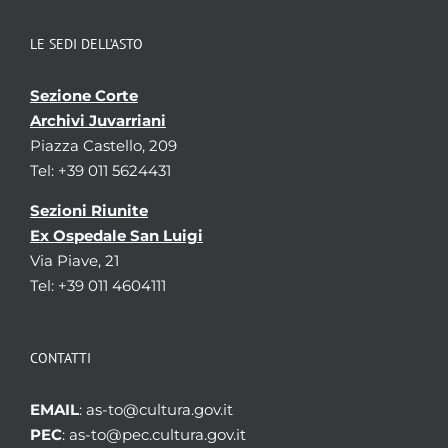
LE SEDI DELL’ASTO
Sezione Corte
Archivi Juvarriani
Piazza Castello, 209
Tel: +39 011 5624431
Sezioni Riunite
Ex Ospedale San Luigi
Via Piave, 21
Tel: +39 011 4604111
CONTATTI
EMAIL
: as-to@cultura.gov.it
PEC
: as-to@pec.cultura.gov.it