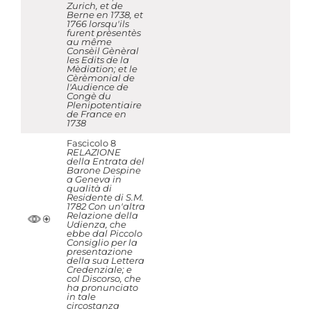
Zurich, et de
Berne en 1738, et
1766 lorsqu'ils
furent prèsentès
au même
Consèil Gènèral
les Edits de la
Mèdiation; et le
Cèrèmonial de
l'Audience de
Congè du
Plenipotentiaire
de France en
1738
Fascicolo 8
RELAZIONE
della Entrata del
Barone Despine
a Geneva in
qualità di
Residente di S.M.
1782 Con un'altra
Relazione della
Udienza, che
ebbe dal Piccolo
Consiglio per la
presentazione
della sua Lettera
Credenziale; e
col Discorso, che
ha pronunciato
in tale
circostanza