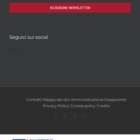
ISCRIZIONE NEWSLETTER
Seguici sui social
Facebook
Twitter
YouTube
Instagram
Contatti
Mappa del sito
Amministrazione trasparente
Privacy Policy
Cookie policy
Credits
Facebook
Twitter
YouTube
Instagram