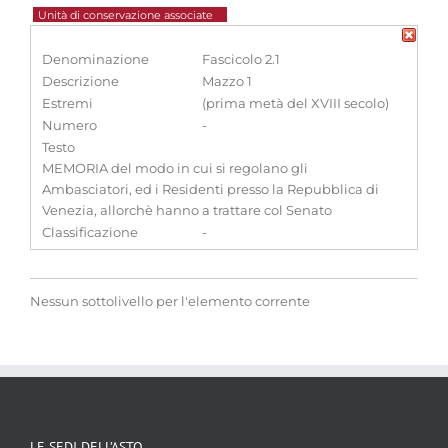
Unità di conservazione associate
Denominazione
Fascicolo 2.1
Descrizione
Mazzo 1
Estremi
(prima metà del XVIII secolo)
Numero
-
Testo
MEMORIA del modo in cui si regolano gli
Ambasciatori, ed i Residenti presso la Repubblica di
Venezia, allorchè hanno a trattare col Senato
Classificazione
-
Nessun sottolivello per l'elemento corrente
LE SEDI DELL’ASTO