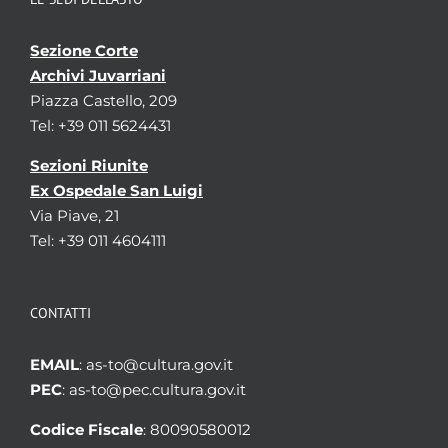
Sezione Corte
Archivi Juvarriani
Piazza Castello, 209
Tel: +39 011 5624431
Sezioni Riunite
Ex Ospedale San Luigi
Via Piave, 21
Tel: +39 011 4604111
CONTATTI
EMAIL
: as-to@cultura.gov.it
PEC
: as-to@pec.cultura.gov.it
Codice Fiscale
: 80090580012